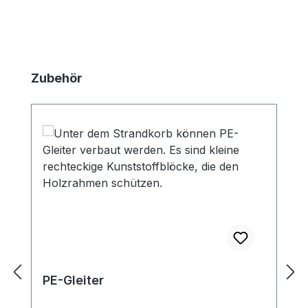
Produktgalerie überspringen
Zubehör
PE-Gleiter