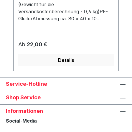
(Gewicht für die
Versandkostenberechnung - 0,6 kg)PE-
GleiterAbmessung ca. 80 x 40 x 10
mmWerden unter dem Korb angeschraubt
und schützen den Rahmen vor Abrieb &
Feuchtigkeit.
Regulärer Preis:
Ab
22,00 €
Details
Service-Hotline
Shop Service
Informationen
Social-Media