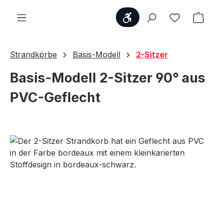
Werkzeugleiste anzei
Du hast 0
Ware
Strandkörbe
Basis-Modell
2-Sitzer
Basis-Modell 2-Sitzer 90° aus
PVC-Geflecht
Bildergalerie überspringen