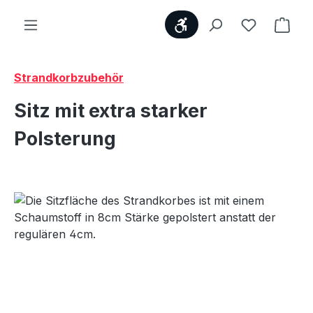
Werkzeugleiste anzei
Du hast 0
Ware
Strandkorbzubehör
Sitz mit extra starker
Polsterung
Bildergalerie überspringen