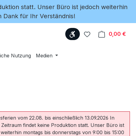
uktion statt. Unser Büro ist jedoch weiterhin
 Dank für Ihr Verständnis!
Werkzeugleiste anzeige
Du hast 0 Produkte
0,00 €
Ware
iche Nutzung
Medien
sferien vom 22.08. bis einschließlich 13.09.2026 In
 Zeitraum findet keine Produktion statt. Unser Büro ist
 weiterhin montags bis donnerstags von 9:00 bis 15:00