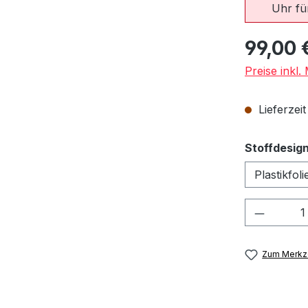
Uhr für
Regulärer Pr
99,00 
Preise inkl
Lieferzeit
Stoffdesig
Produkt
Zum Merkze