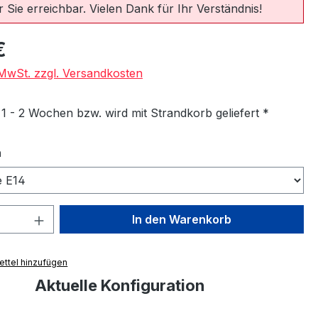
 Sie erreichbar. Vielen Dank für Ihr Verständnis!
eis:
€
. MwSt. zzgl. Versandkosten
 1 - 2 Wochen bzw. wird mit Strandkorb geliefert *
auswählen
n
 Anzahl: Gib den gewünschten Wert ein 
In den Warenkorb
ttel hinzufügen
Aktuelle Konfiguration