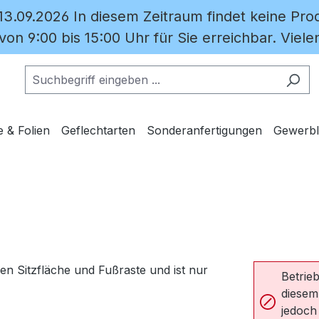
 13.09.2026 In diesem Zeitraum findet keine Prod
on 9:00 bis 15:00 Uhr für Sie erreichbar. Vielen
e & Folien
Geflechtarten
Sonderanfertigungen
Gewerbl
Betrieb
diesem
jedoch