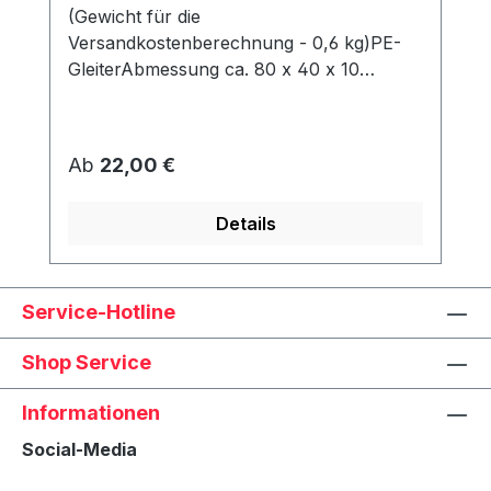
(Gewicht für die
Versandkostenberechnung - 0,6 kg)PE-
GleiterAbmessung ca. 80 x 40 x 10
mmWerden unter dem Korb angeschraubt
und schützen den Rahmen vor Abrieb &
Feuchtigkeit.
Regulärer Preis:
Ab
22,00 €
Details
Service-Hotline
Shop Service
Informationen
Social-Media