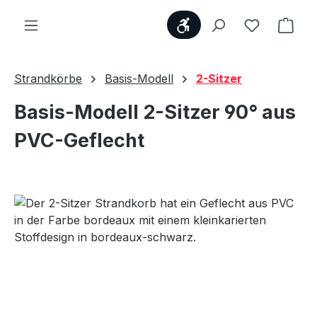
Werkzeugleiste anzei
Du hast 0
Ware
Strandkörbe
Basis-Modell
2-Sitzer
Basis-Modell 2-Sitzer 90° aus
PVC-Geflecht
Bildergalerie überspringen