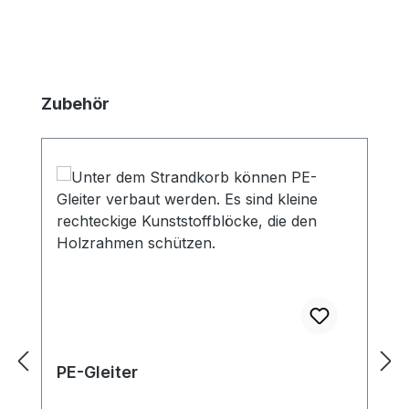
Produktgalerie überspringen
Zubehör
PE-Gleiter