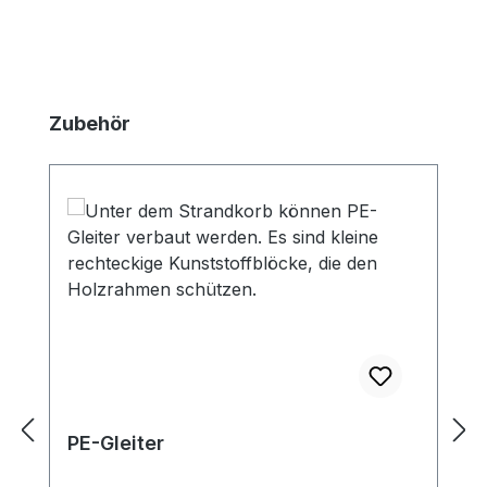
Produktgalerie überspringen
Zubehör
PE-Gleiter