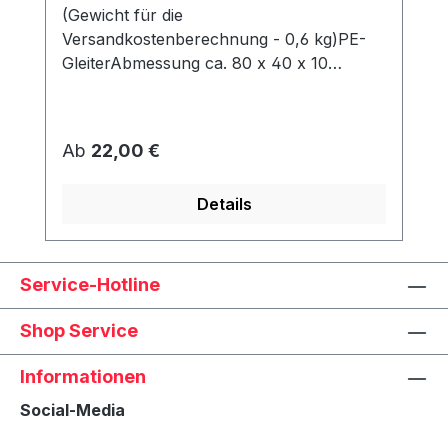
(Gewicht für die
Versandkostenberechnung - 0,6 kg)PE-
GleiterAbmessung ca. 80 x 40 x 10
mmWerden unter dem Korb angeschraubt
und schützen den Rahmen vor Abrieb &
Feuchtigkeit.
Regulärer Preis:
Ab
22,00 €
Details
Service-Hotline
Shop Service
Informationen
Social-Media