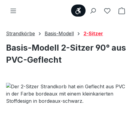
Werkzeugleiste anzei
Du hast 0
Ware
Strandkörbe
Basis-Modell
2-Sitzer
Basis-Modell 2-Sitzer 90° aus
PVC-Geflecht
Bildergalerie überspringen