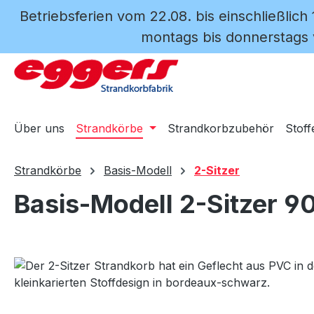
Betriebsferien vom 22.08. bis einschließlich
m Hauptinhalt springen
Zur Suche springen
Zur Hauptnavigation springen
montags bis donnerstags v
Über uns
Strandkörbe
Strandkorbzubehör
Stoff
Strandkörbe
Basis-Modell
2-Sitzer
Basis-Modell 2-Sitzer 9
Bildergalerie überspringen