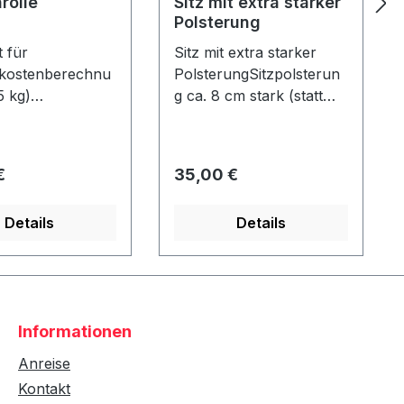
rolle
Sitz mit extra starker
Polsterung
 für
Sitz mit extra starker
kostenberechnu
PolsterungSitzpolsterun
5 kg)
g ca. 8 cm stark (statt
olle Durchmess
normal ca. 4 cm) Nur in
15 cm - Länge: ca.
Verbindung mit einem
e - nicht
Strandkorb - nicht
er Preis:
Regulärer Preis:
€
35,00 €
!
nachrüstbar!
Details
Details
Informationen
Anreise
Kontakt