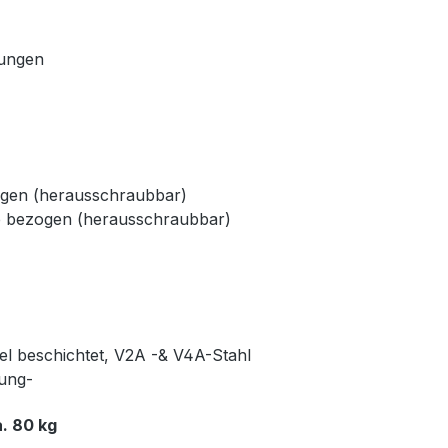
dungen
ogen (herausschraubbar)
e bezogen (herausschraubbar)
kel beschichtet, V2A -& V4A-Stahl
rung-
. 80 kg