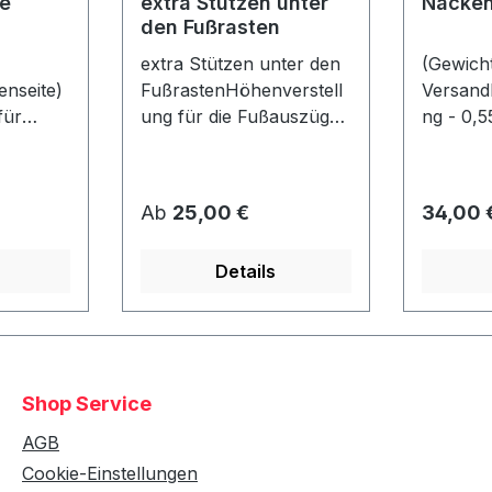
e
extra Stützen unter
Nacken
den Fußrasten
extra Stützen unter den
(Gewicht
nseite)
FußrastenHöhenverstell
Versand
für
ung für die Fußauszüge
ng - 0,5
je
- falls der Strandkorb z.
Nackenr
nen max.
B. auf eine Palette
er: ca. 
o Seite)
gestellt wird! Bereits bei
40 cmlos
Regulärer Preis:
Regulär
Ab
25,00 €
34,00 
4 Rollen unter dem Korb
befestigt
gn wie
enthalten! (Nicht mit
Details
ahl!Nur
Fremdmodellen
t einem
kompatibel!)
ht
Shop Service
AGB
Cookie-Einstellungen