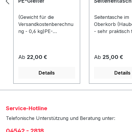
PE-Gleiter
Seitenentasch
(Gewicht für die
Seitentasche im
Versandkostenberechnu
Oberkorb (Haube
ng - 0,6 kg)PE-
- sehr praktisch 
GleiterAbmessung ca. 80
Zeitschriften etc.
x 40 x 10 mmWerden
Strandkorb kön
unter dem Korb
2 Taschen (1x pr
Regulärer Preis:
Regulärer Preis:
Ab
22,00 €
Ab
25,00 €
angeschraubt und
angebracht
schützen den Rahmen
werden!Stoffdesi
Details
Details
vor Abrieb &
Strandkorbausw
Feuchtigkeit.
in Verbindung mi
Strandkorb - nic
nachrüstbar!
Service-Hotline
Telefonische Unterstützung und Beratung unter:
04542 - 2818