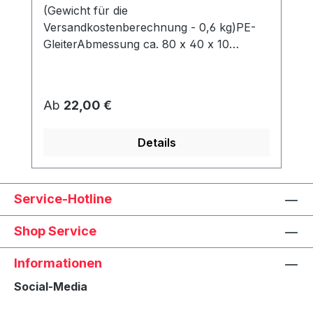
(Gewicht für die
Versandkostenberechnung - 0,6 kg)PE-
GleiterAbmessung ca. 80 x 40 x 10
mmWerden unter dem Korb angeschraubt
und schützen den Rahmen vor Abrieb &
Feuchtigkeit.
Regulärer Preis:
Ab
22,00 €
Details
Service-Hotline
Shop Service
Informationen
Social-Media