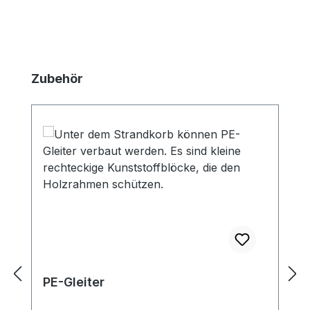
Produktgalerie überspringen
Zubehör
PE-Gleiter