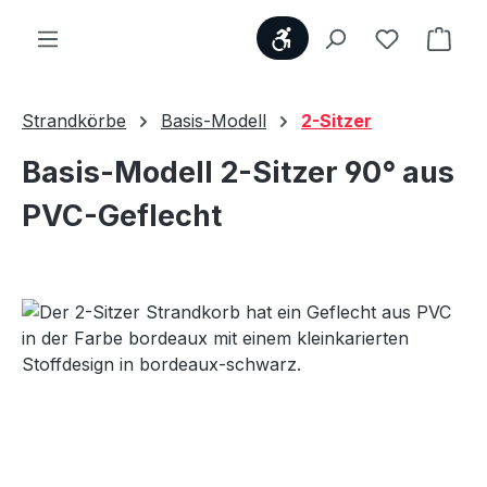
Werkzeugleiste anzei
Du hast 0
Ware
Strandkörbe
Basis-Modell
2-Sitzer
Basis-Modell 2-Sitzer 90° aus
PVC-Geflecht
Bildergalerie überspringen