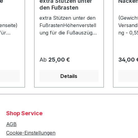
e
extra Stützen unter
Nacken
den Fußrasten
extra Stützen unter den
(Gewicht
nseite)
FußrastenHöhenverstell
Versand
für
ung für die Fußauszüge
ng - 0,5
je
- falls der Strandkorb z.
Nackenr
nen max.
B. auf eine Palette
er: ca. 
o Seite)
gestellt wird! Bereits bei
40 cmlos
Regulärer Preis:
Regulär
Ab
25,00 €
34,00 
4 Rollen unter dem Korb
befestigt
gn wie
enthalten! (Nicht mit
Details
ahl!Nur
Fremdmodellen
t einem
kompatibel!)
ht
Shop Service
AGB
Cookie-Einstellungen