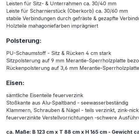
Leisten für Sitz- & Unterrahmen ca. 30/40 mm
Leiste für Scharnierstück (Oberkorb) ca. 30/60 mm
stabile Verbindungen durch gefräste & gezapfte Verbin
Holzteile mahagoniefarben imprägniert
Polsterung:
PU-Schaumstoff - Sitz & Rücken 4 cm stark
Sitzpolsterung auf 9 mm Merantie-Sperrholzplatte bez
Rückenpolsterung auf 3,6 mm Merantie-Sperrholzplatt
Eisen:
sämtliche Eisenteile feuerverzink
Stoßkante aus Alu-Spaltband - seewasserbeständig
Klammern, Schrauben & Nägel - teils verzinkt, zink-nic
feuerverzinkte Verstellvorrichtungen -schwere Ausfüh
ca. Maße: B 123 cm x T 88 cm x H 165 cm - Gewicht ca