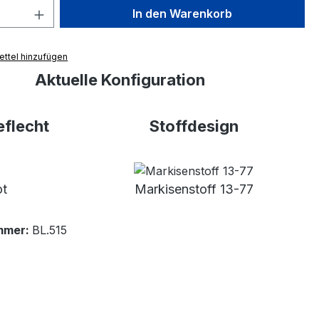
 Anzahl: Gib den gewünschten Wert ein 
In den Warenkorb
ttel hinzufügen
Aktuelle Konfiguration
flecht
Stoffdesign
ot
Markisenstoff 13-77
mmer:
BL.515