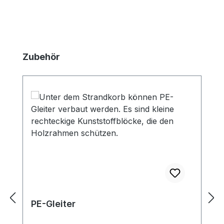
Produktgalerie überspringen
Zubehör
PE-Gleiter