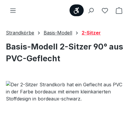
Werkzeugleiste anzei
Du hast 0
Ware
Strandkörbe
Basis-Modell
2-Sitzer
Basis-Modell 2-Sitzer 90° aus
PVC-Geflecht
Bildergalerie überspringen