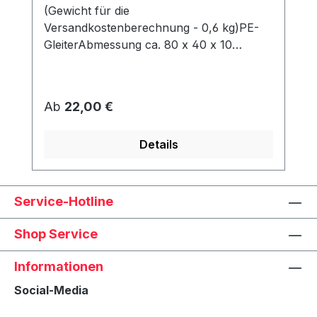
(Gewicht für die
Versandkostenberechnung - 0,6 kg)PE-
GleiterAbmessung ca. 80 x 40 x 10
mmWerden unter dem Korb angeschraubt
und schützen den Rahmen vor Abrieb &
Feuchtigkeit.
Regulärer Preis:
Ab
22,00 €
Details
Service-Hotline
Shop Service
Informationen
Social-Media