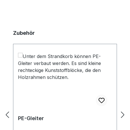
Produktgalerie überspringen
Zubehör
PE-Gleiter