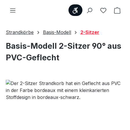
Werkzeugleiste anzei
Du hast 0
Ware
Strandkörbe
Basis-Modell
2-Sitzer
Basis-Modell 2-Sitzer 90° aus
PVC-Geflecht
Bildergalerie überspringen