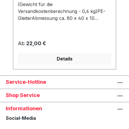
(Gewicht für die
Versandkostenberechnung - 0,6 kg)PE-
GleiterAbmessung ca. 80 x 40 x 10
mmWerden unter dem Korb angeschraubt
und schützen den Rahmen vor Abrieb &
Feuchtigkeit.
Regulärer Preis:
Ab
22,00 €
Details
Service-Hotline
Shop Service
Informationen
Social-Media