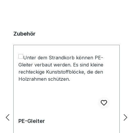
Produktgalerie überspringen
Zubehör
PE-Gleiter