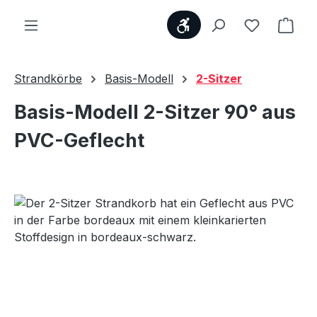
Werkzeugleiste anzei
Du hast 0
Ware
Strandkörbe
Basis-Modell
2-Sitzer
Basis-Modell 2-Sitzer 90° aus
PVC-Geflecht
Bildergalerie überspringen