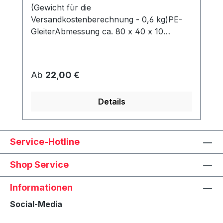
(Gewicht für die
Versandkostenberechnung - 0,6 kg)PE-
GleiterAbmessung ca. 80 x 40 x 10
mmWerden unter dem Korb angeschraubt
und schützen den Rahmen vor Abrieb &
Feuchtigkeit.
Regulärer Preis:
Ab
22,00 €
Details
Service-Hotline
Shop Service
Informationen
Social-Media