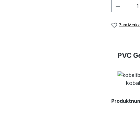
Produkt
Zum Merkze
PVC Ge
kobal
Produktnu