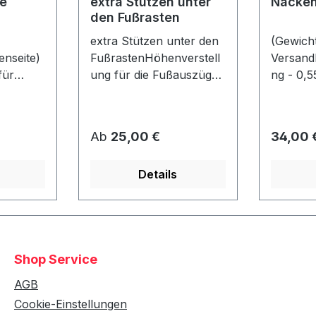
e
extra Stützen unter
Nacken
den Fußrasten
extra Stützen unter den
(Gewicht
nseite)
FußrastenHöhenverstell
Versand
für
ung für die Fußauszüge
ng - 0,5
je
- falls der Strandkorb z.
Nackenr
nen max.
B. auf eine Palette
er: ca. 
o Seite)
gestellt wird! Bereits bei
40 cmlos
Regulärer Preis:
Regulär
Ab
25,00 €
34,00 
4 Rollen unter dem Korb
befestigt
gn wie
enthalten! (Nicht mit
Details
ahl!Nur
Fremdmodellen
t einem
kompatibel!)
ht
Shop Service
AGB
Cookie-Einstellungen