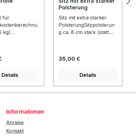
rolle
Sitz mit extra starker
Polsterung
 für
Sitz mit extra starker
kostenberechnu
PolsterungSitzpolsterun
5 kg)
g ca. 8 cm stark (statt
olle Durchmess
normal ca. 4 cm) Nur in
15 cm - Länge: ca.
Verbindung mit einem
e - nicht
Strandkorb - nicht
er Preis:
Regulärer Preis:
€
35,00 €
!
nachrüstbar!
Details
Details
Informationen
Anreise
Kontakt