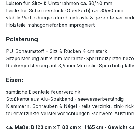
Leisten für Sitz- & Unterrahmen ca. 30/40 mm
Leiste für Scharnierstück (Oberkorb) ca. 30/60 mm
stabile Verbindungen durch gefräste & gezapfte Verbin
Holzteile mahagoniefarben imprägniert
Polsterung:
PU-Schaumstoff - Sitz & Rücken 4 cm stark
Sitzpolsterung auf 9 mm Merantie-Sperrholzplatte bez
Rückenpolsterung auf 3,6 mm Merantie-Sperrholzplatt
Eisen:
sämtliche Eisenteile feuerverzink
Stoßkante aus Alu-Spaltband - seewasserbeständig
Klammern, Schrauben & Nägel - teils verzinkt, zink-nic
feuerverzinkte Verstellvorrichtungen -schwere Ausfüh
ca. Maße: B 123 cm x T 88 cm x H 165 cm - Gewicht ca