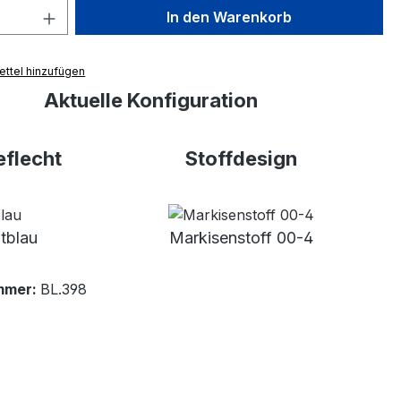
 Anzahl: Gib den gewünschten Wert ein 
In den Warenkorb
ttel hinzufügen
Aktuelle Konfiguration
flecht
Stoffdesign
tblau
Markisenstoff 00-4
mmer:
BL.398