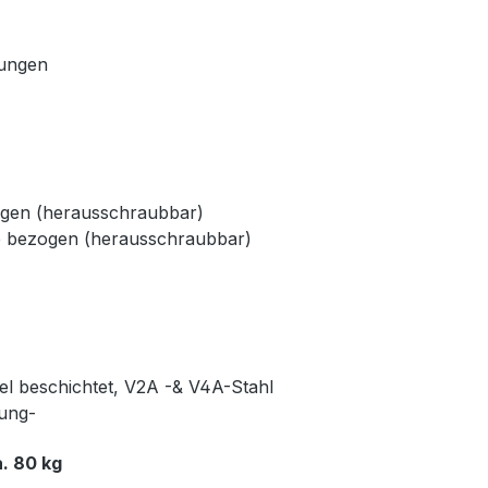
dungen
ogen (herausschraubbar)
e bezogen (herausschraubbar)
kel beschichtet, V2A -& V4A-Stahl
rung-
. 80 kg