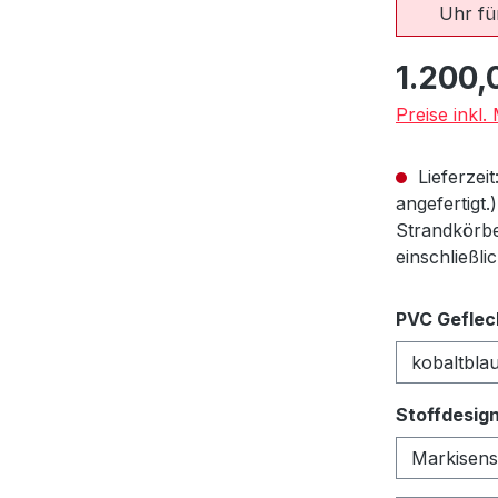
Uhr für
Regulärer Pr
1.200,
Preise inkl
Lieferzeit
angefertigt.
Strandkörbe
einschließli
PVC Geflec
Stoffdesig