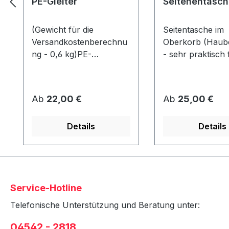
PE-Gleiter
Seitenentasch
(Gewicht für die
Seitentasche im
Versandkostenberechnu
Oberkorb (Haube
ng - 0,6 kg)PE-
- sehr praktisch 
GleiterAbmessung ca. 80
Zeitschriften etc.
x 40 x 10 mmWerden
Strandkorb kön
unter dem Korb
2 Taschen (1x pr
Regulärer Preis:
Regulärer Preis:
Ab
22,00 €
Ab
25,00 €
angeschraubt und
angebracht
schützen den Rahmen
werden!Stoffdesi
Details
Details
vor Abrieb &
Strandkorbausw
Feuchtigkeit.
in Verbindung mi
Strandkorb - nic
nachrüstbar!
Service-Hotline
Telefonische Unterstützung und Beratung unter:
04542 - 2818