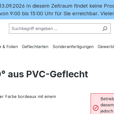
 13.09.2026 In diesem Zeitraum findet keine Prod
on 9:00 bis 15:00 Uhr für Sie erreichbar. Vielen
e & Folien
Geflechtarten
Sonderanfertigungen
Gewerbl
0° aus PVC-Geflecht
Betrieb
diesem
jedoch