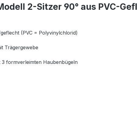
odell 2-Sitzer 90° aus PVC-Gef
geflecht (PVC = Polyvinylchlorid)
mit Trägergewebe
mit 3 formverleimten Haubenbügeln