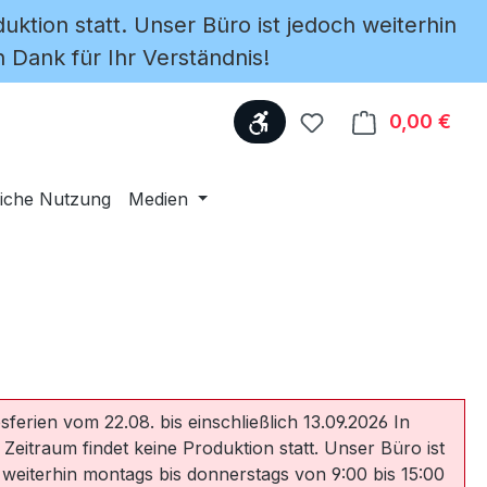
uktion statt. Unser Büro ist jedoch weiterhin
 Dank für Ihr Verständnis!
Werkzeugleiste anzeige
Du hast 0 Produkte
0,00 €
Ware
iche Nutzung
Medien
sferien vom 22.08. bis einschließlich 13.09.2026 In
 Zeitraum findet keine Produktion statt. Unser Büro ist
 weiterhin montags bis donnerstags von 9:00 bis 15:00