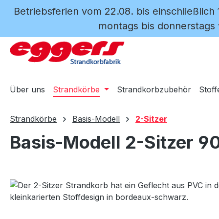
Betriebsferien vom 22.08. bis einschließlich
m Hauptinhalt springen
Zur Suche springen
Zur Hauptnavigation springen
montags bis donnerstags v
Über uns
Strandkörbe
Strandkorbzubehör
Stoff
Strandkörbe
Basis-Modell
2-Sitzer
Basis-Modell 2-Sitzer 9
Bildergalerie überspringen