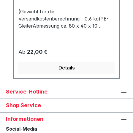
(Gewicht für die
Versandkostenberechnung - 0,6 kg)PE-
GleiterAbmessung ca. 80 x 40 x 10
mmWerden unter dem Korb angeschraubt
und schützen den Rahmen vor Abrieb &
Feuchtigkeit.
Regulärer Preis:
Ab
22,00 €
Details
Service-Hotline
Shop Service
Informationen
Social-Media