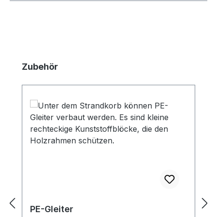
Produktgalerie überspringen
Zubehör
PE-Gleiter