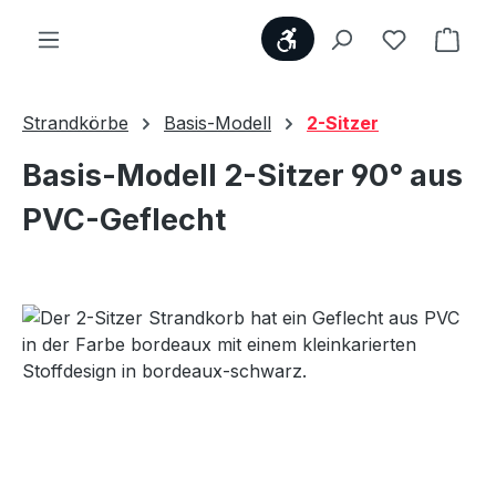
Werkzeugleiste anzei
Du hast 0
Ware
Strandkörbe
Basis-Modell
2-Sitzer
Basis-Modell 2-Sitzer 90° aus
PVC-Geflecht
Bildergalerie überspringen