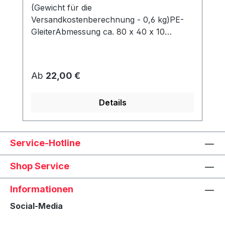
(Gewicht für die
Versandkostenberechnung - 0,6 kg)PE-
GleiterAbmessung ca. 80 x 40 x 10
mmWerden unter dem Korb angeschraubt
und schützen den Rahmen vor Abrieb &
Feuchtigkeit.
Regulärer Preis:
Ab
22,00 €
Details
Service-Hotline
Shop Service
Informationen
Social-Media