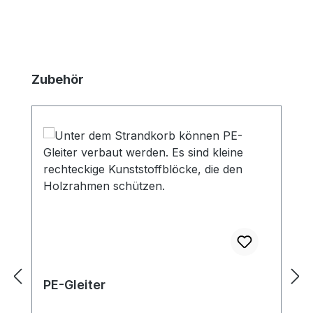
Produktgalerie überspringen
Zubehör
PE-Gleiter