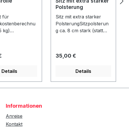
rolle
Sitz mit extra starker
Polsterung
 für
Sitz mit extra starker
kostenberechnu
PolsterungSitzpolsterun
5 kg)
g ca. 8 cm stark (statt
olle Durchmess
normal ca. 4 cm) Nur in
15 cm - Länge: ca.
Verbindung mit einem
e - nicht
Strandkorb - nicht
er Preis:
Regulärer Preis:
€
35,00 €
!
nachrüstbar!
Details
Details
Informationen
Anreise
Kontakt