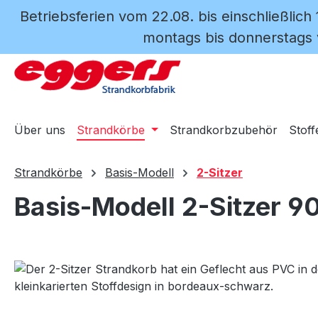
Betriebsferien vom 22.08. bis einschließlich
m Hauptinhalt springen
Zur Suche springen
Zur Hauptnavigation springen
montags bis donnerstags v
Über uns
Strandkörbe
Strandkorbzubehör
Stoff
Strandkörbe
Basis-Modell
2-Sitzer
Basis-Modell 2-Sitzer 9
Bildergalerie überspringen