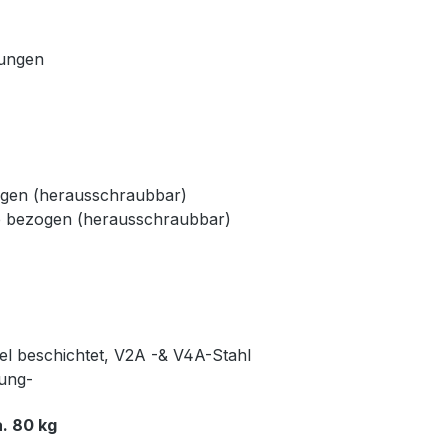
dungen
ogen (herausschraubbar)
e bezogen (herausschraubbar)
kel beschichtet, V2A -& V4A-Stahl
rung-
. 80 kg