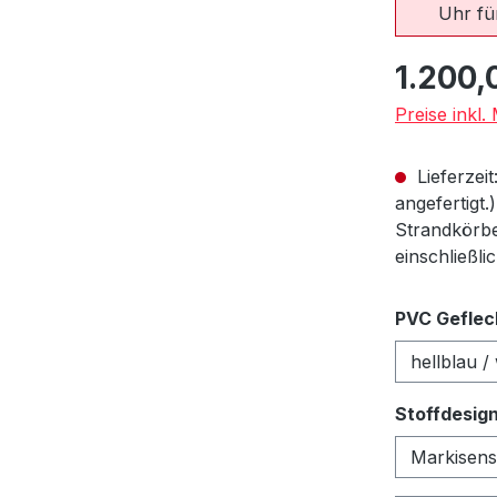
Uhr für
Regulärer Pr
1.200,
Preise inkl
Lieferzeit
angefertigt.
Strandkörbe
einschließli
PVC Geflec
Stoffdesig