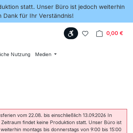
uktion statt. Unser Büro ist jedoch weiterhin
 Dank für Ihr Verständnis!
Werkzeugleiste anzeige
Du hast 0 Produkte
0,00 €
Ware
iche Nutzung
Medien
sferien vom 22.08. bis einschließlich 13.09.2026 In
 Zeitraum findet keine Produktion statt. Unser Büro ist
 weiterhin montags bis donnerstags von 9:00 bis 15:00