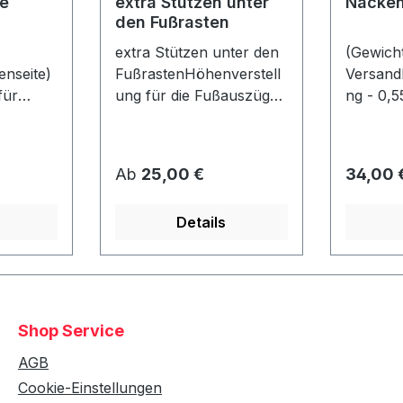
e
extra Stützen unter
Nacken
den Fußrasten
extra Stützen unter den
(Gewicht
nseite)
FußrastenHöhenverstell
Versand
für
ung für die Fußauszüge
ng - 0,5
je
- falls der Strandkorb z.
Nackenr
nen max.
B. auf eine Palette
er: ca. 
o Seite)
gestellt wird! Bereits bei
40 cmlos
Regulärer Preis:
Regulär
Ab
25,00 €
34,00 
4 Rollen unter dem Korb
befestigt
gn wie
enthalten! (Nicht mit
Details
ahl!Nur
Fremdmodellen
t einem
kompatibel!)
ht
Shop Service
AGB
Cookie-Einstellungen