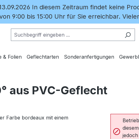
 13.09.2026 In diesem Zeitraum findet keine Prod
on 9:00 bis 15:00 Uhr für Sie erreichbar. Vielen
e & Folien
Geflechtarten
Sonderanfertigungen
Gewerbl
0° aus PVC-Geflecht
Betrieb
diesem
jedoch