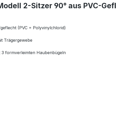
odell 2-Sitzer 90° aus PVC-Gef
geflecht (PVC = Polyvinylchlorid)
mit Trägergewebe
mit 3 formverleimten Haubenbügeln