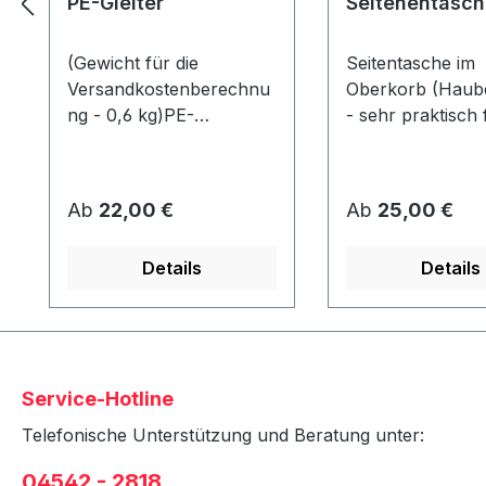
PE-Gleiter
Seitenentasch
(Gewicht für die
Seitentasche im
Versandkostenberechnu
Oberkorb (Haube
ng - 0,6 kg)PE-
- sehr praktisch 
GleiterAbmessung ca. 80
Zeitschriften etc.
x 40 x 10 mmWerden
Strandkorb kön
unter dem Korb
2 Taschen (1x pr
Regulärer Preis:
Regulärer Preis:
Ab
22,00 €
Ab
25,00 €
angeschraubt und
angebracht
schützen den Rahmen
werden!Stoffdesi
Details
Details
vor Abrieb &
Strandkorbausw
Feuchtigkeit.
in Verbindung mi
Strandkorb - nic
nachrüstbar!
Service-Hotline
Telefonische Unterstützung und Beratung unter:
04542 - 2818