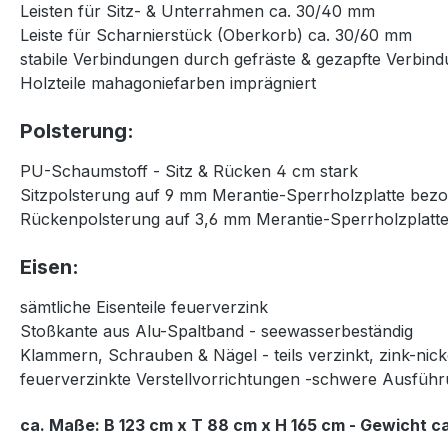
Leisten für Sitz- & Unterrahmen ca. 30/40 mm
Leiste für Scharnierstück (Oberkorb) ca. 30/60 mm
stabile Verbindungen durch gefräste & gezapfte Verbin
Holzteile mahagoniefarben imprägniert
Polsterung:
PU-Schaumstoff - Sitz & Rücken 4 cm stark
Sitzpolsterung auf 9 mm Merantie-Sperrholzplatte bez
Rückenpolsterung auf 3,6 mm Merantie-Sperrholzplatt
Eisen:
sämtliche Eisenteile feuerverzink
Stoßkante aus Alu-Spaltband - seewasserbeständig
Klammern, Schrauben & Nägel - teils verzinkt, zink-nic
feuerverzinkte Verstellvorrichtungen -schwere Ausfüh
ca. Maße: B 123 cm x T 88 cm x H 165 cm - Gewicht ca