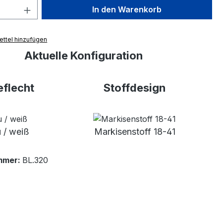
 Anzahl: Gib den gewünschten Wert ein 
In den Warenkorb
ttel hinzufügen
Aktuelle Konfiguration
flecht
Stoffdesign
u / weiß
Markisenstoff 18-41
mmer:
BL.320