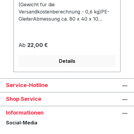
(Gewicht für die
Versandkostenberechnung - 0,6 kg)PE-
GleiterAbmessung ca. 80 x 40 x 10
mmWerden unter dem Korb angeschraubt
und schützen den Rahmen vor Abrieb &
Feuchtigkeit.
Regulärer Preis:
Ab
22,00 €
Details
Service-Hotline
Shop Service
Informationen
Social-Media