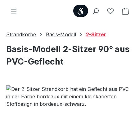
Werkzeugleiste anzei
Du hast 0
Ware
Strandkörbe
Basis-Modell
2-Sitzer
Basis-Modell 2-Sitzer 90° aus
PVC-Geflecht
Bildergalerie überspringen