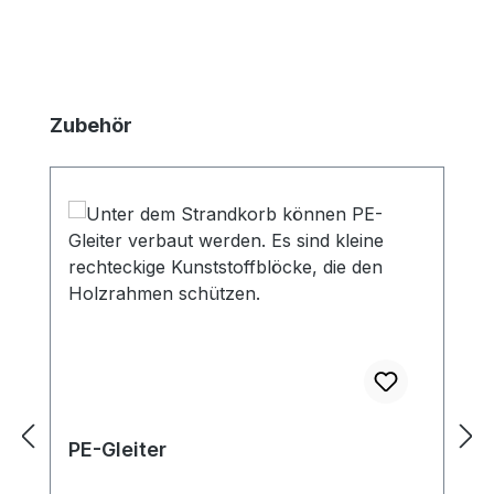
Produktgalerie überspringen
Zubehör
PE-Gleiter