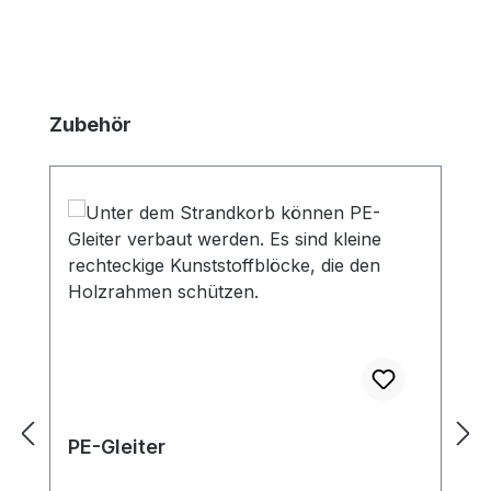
Produktgalerie überspringen
Zubehör
PE-Gleiter