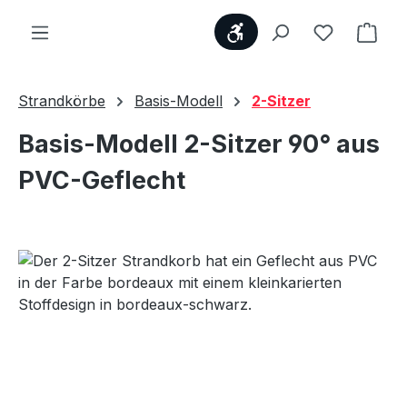
Werkzeugleiste anzei
Du hast 0
Ware
Strandkörbe
Basis-Modell
2-Sitzer
Basis-Modell 2-Sitzer 90° aus
PVC-Geflecht
Bildergalerie überspringen