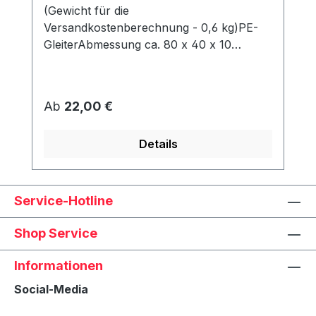
(Gewicht für die
Versandkostenberechnung - 0,6 kg)PE-
GleiterAbmessung ca. 80 x 40 x 10
mmWerden unter dem Korb angeschraubt
und schützen den Rahmen vor Abrieb &
Feuchtigkeit.
Regulärer Preis:
Ab
22,00 €
Details
Service-Hotline
Shop Service
Informationen
Social-Media