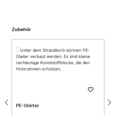
Produktgalerie überspringen
Zubehör
PE-Gleiter