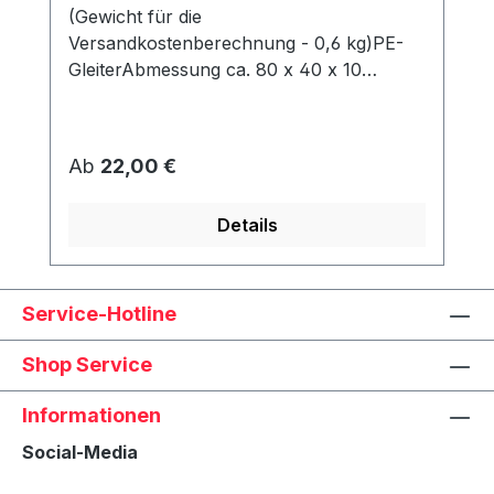
(Gewicht für die
Versandkostenberechnung - 0,6 kg)PE-
GleiterAbmessung ca. 80 x 40 x 10
mmWerden unter dem Korb angeschraubt
und schützen den Rahmen vor Abrieb &
Feuchtigkeit.
Regulärer Preis:
Ab
22,00 €
Details
Service-Hotline
Shop Service
Informationen
Social-Media