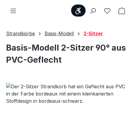
Werkzeugleiste anzei
Du hast 0
Ware
Strandkörbe
Basis-Modell
2-Sitzer
Basis-Modell 2-Sitzer 90° aus
PVC-Geflecht
Bildergalerie überspringen