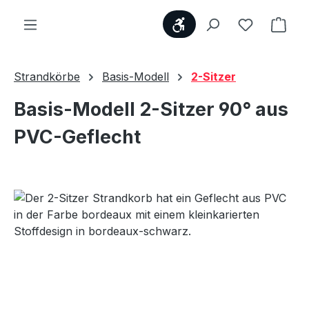
Werkzeugleiste anzei
Du hast 0
Ware
Strandkörbe
Basis-Modell
2-Sitzer
Basis-Modell 2-Sitzer 90° aus
PVC-Geflecht
Bildergalerie überspringen