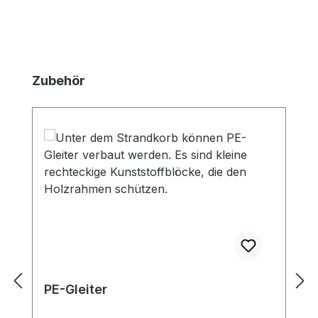
Produktgalerie überspringen
Zubehör
PE-Gleiter