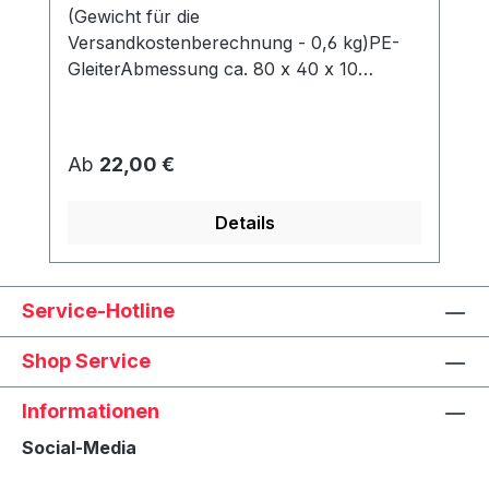
(Gewicht für die
Versandkostenberechnung - 0,6 kg)PE-
GleiterAbmessung ca. 80 x 40 x 10
mmWerden unter dem Korb angeschraubt
und schützen den Rahmen vor Abrieb &
Feuchtigkeit.
Regulärer Preis:
Ab
22,00 €
Details
Service-Hotline
Shop Service
Informationen
Social-Media