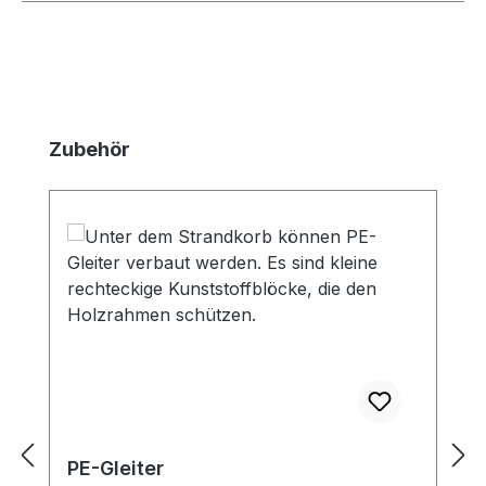
Produktgalerie überspringen
Zubehör
PE-Gleiter