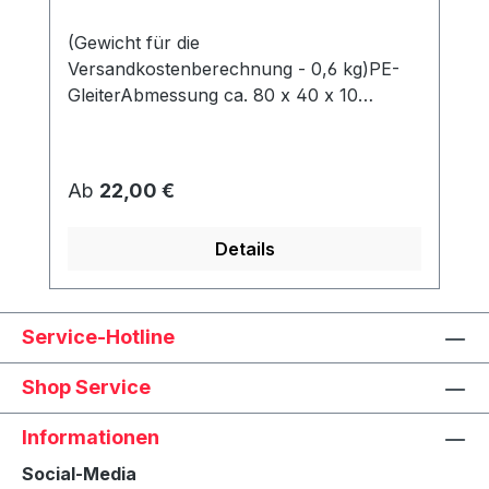
(Gewicht für die
Versandkostenberechnung - 0,6 kg)PE-
GleiterAbmessung ca. 80 x 40 x 10
mmWerden unter dem Korb angeschraubt
und schützen den Rahmen vor Abrieb &
Feuchtigkeit.
Regulärer Preis:
Ab
22,00 €
Details
Service-Hotline
Shop Service
Informationen
Social-Media