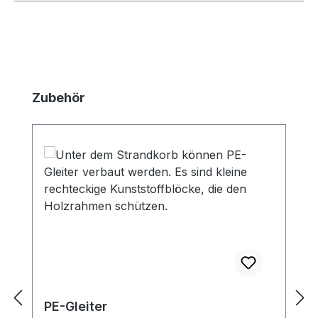
Produktgalerie überspringen
Zubehör
PE-Gleiter