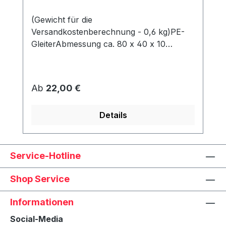
(Gewicht für die
Versandkostenberechnung - 0,6 kg)PE-
GleiterAbmessung ca. 80 x 40 x 10
mmWerden unter dem Korb angeschraubt
und schützen den Rahmen vor Abrieb &
Feuchtigkeit.
Regulärer Preis:
Ab
22,00 €
Details
Service-Hotline
Shop Service
Informationen
Social-Media