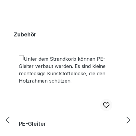
Produktgalerie überspringen
Zubehör
PE-Gleiter