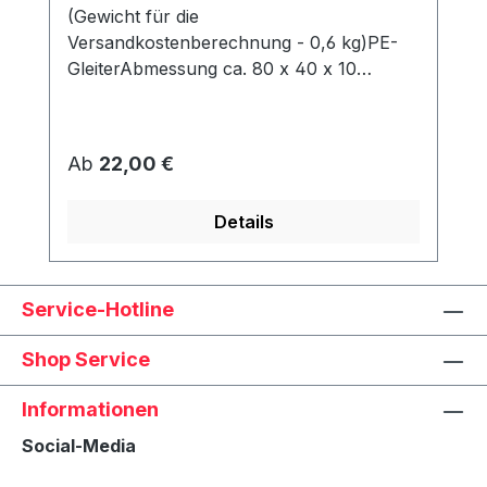
(Gewicht für die
Versandkostenberechnung - 0,6 kg)PE-
GleiterAbmessung ca. 80 x 40 x 10
mmWerden unter dem Korb angeschraubt
und schützen den Rahmen vor Abrieb &
Feuchtigkeit.
Regulärer Preis:
Ab
22,00 €
Details
Service-Hotline
Shop Service
Informationen
Social-Media