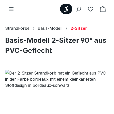
Werkzeugleiste anzei
Du hast 0
Ware
Strandkörbe
Basis-Modell
2-Sitzer
Basis-Modell 2-Sitzer 90° aus
PVC-Geflecht
Bildergalerie überspringen