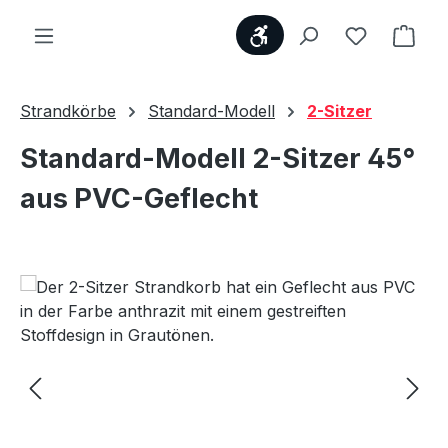
Werkzeugleiste anzei
Du hast 0
Ware
Strandkörbe
Standard-Modell
2-Sitzer
Standard-Modell 2-Sitzer 45°
aus PVC-Geflecht
Bildergalerie überspringen