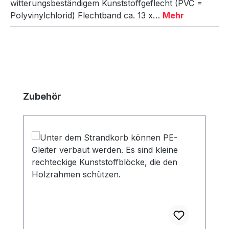
witterungsbeständigem Kunststoffgeflecht (PVC =
Polyvinylchlorid) Flechtband ca. 13 x…
Mehr
Produktgalerie überspringen
Zubehör