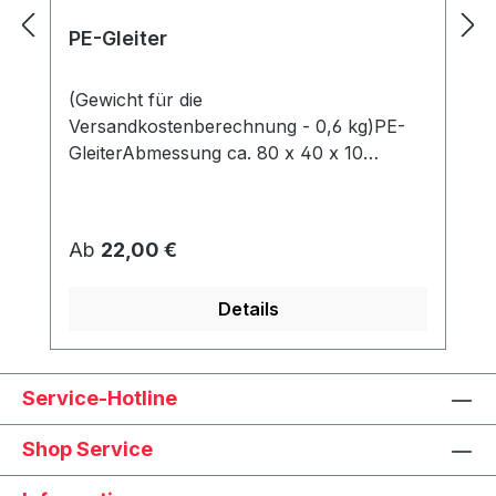
PE-Gleiter
(Gewicht für die
Versandkostenberechnung - 0,6 kg)PE-
GleiterAbmessung ca. 80 x 40 x 10
mmWerden unter dem Korb angeschraubt
und schützen den Rahmen vor Abrieb &
Feuchtigkeit.
Regulärer Preis:
Ab
22,00 €
Details
Service-Hotline
Shop Service