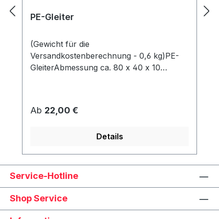
PE-Gleiter
(Gewicht für die
Versandkostenberechnung - 0,6 kg)PE-
GleiterAbmessung ca. 80 x 40 x 10
mmWerden unter dem Korb angeschraubt
und schützen den Rahmen vor Abrieb &
Feuchtigkeit.
Regulärer Preis:
Ab
22,00 €
Details
Service-Hotline
Shop Service