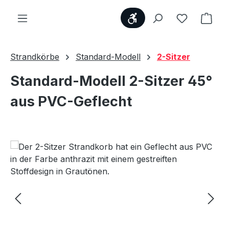
Werkzeugleiste anzei
Du hast 0
Ware
Strandkörbe
Standard-Modell
2-Sitzer
Standard-Modell 2-Sitzer 45°
aus PVC-Geflecht
Bildergalerie überspringen