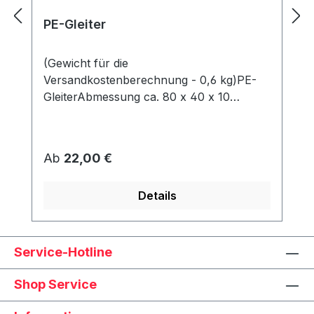
PE-Gleiter
(Gewicht für die
Versandkostenberechnung - 0,6 kg)PE-
GleiterAbmessung ca. 80 x 40 x 10
mmWerden unter dem Korb angeschraubt
und schützen den Rahmen vor Abrieb &
Feuchtigkeit.
Regulärer Preis:
Ab
22,00 €
Details
Service-Hotline
Shop Service