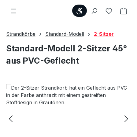
Werkzeugleiste anzei
Du hast 0
Ware
Strandkörbe
Standard-Modell
2-Sitzer
Standard-Modell 2-Sitzer 45°
aus PVC-Geflecht
Bildergalerie überspringen