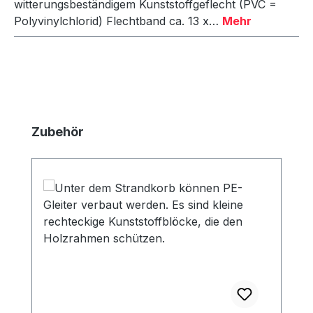
witterungsbeständigem Kunststoffgeflecht (PVC =
Polyvinylchlorid) Flechtband ca. 13 x…
Mehr
Produktgalerie überspringen
Zubehör