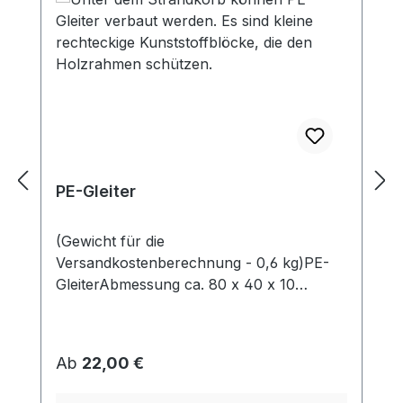
PE-Gleiter
(Gewicht für die
Versandkostenberechnung - 0,6 kg)PE-
GleiterAbmessung ca. 80 x 40 x 10
mmWerden unter dem Korb angeschraubt
und schützen den Rahmen vor Abrieb &
Feuchtigkeit.
Regulärer Preis:
Ab
22,00 €