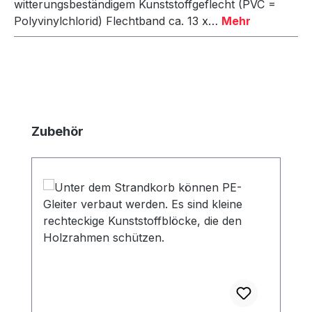
witterungsbeständigem Kunststoffgeflecht (PVC =
Polyvinylchlorid) Flechtband ca. 13 x…
Mehr
Produktgalerie überspringen
Zubehör