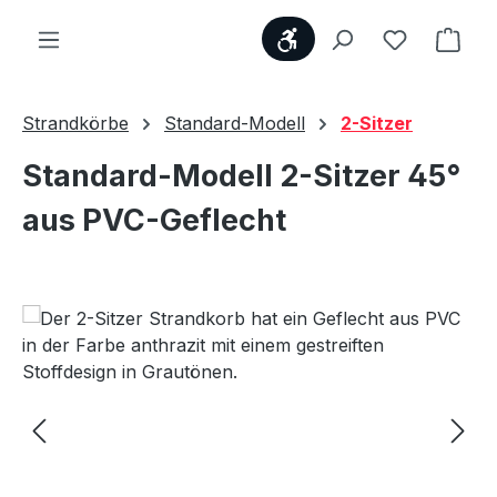
Werkzeugleiste anzei
Du hast 0
Ware
Strandkörbe
Standard-Modell
2-Sitzer
Standard-Modell 2-Sitzer 45°
aus PVC-Geflecht
Bildergalerie überspringen