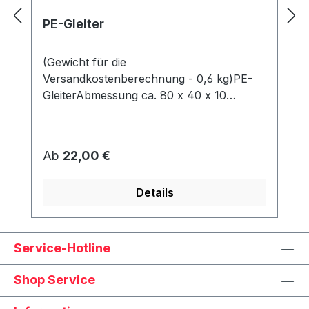
PE-Gleiter
(Gewicht für die
Versandkostenberechnung - 0,6 kg)PE-
GleiterAbmessung ca. 80 x 40 x 10
mmWerden unter dem Korb angeschraubt
und schützen den Rahmen vor Abrieb &
Feuchtigkeit.
Regulärer Preis:
Ab
22,00 €
Details
Service-Hotline
Shop Service