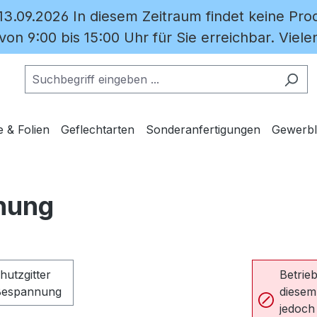
 13.09.2026 In diesem Zeitraum findet keine Prod
on 9:00 bis 15:00 Uhr für Sie erreichbar. Vielen
e & Folien
Geflechtarten
Sonderanfertigungen
Gewerbl
nnung
Betrieb
diesem
jedoch