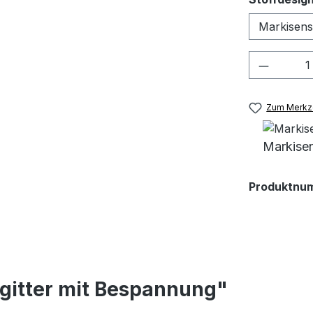
Produkt
Zum Merkze
Markisen
Produktnu
gitter mit Bespannung"