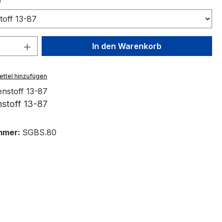
 Anzahl: Gib den gewünschten Wert ein 
In den Warenkorb
ttel hinzufügen
stoff 13-87
mmer:
SGBS.80