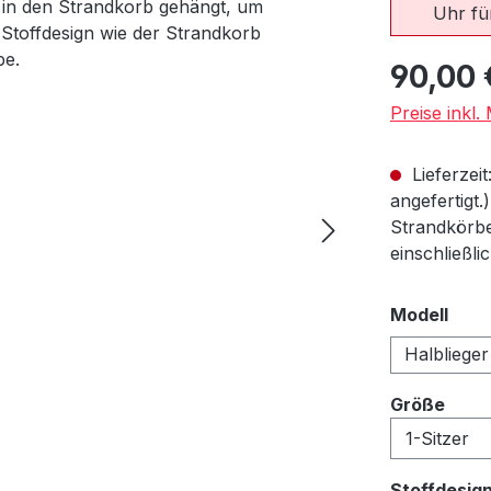
Uhr für
Regulärer Pr
90,00 
Preise inkl
Lieferzeit
angefertigt.
Strandkörbe
einschließli
aus
Modell
Halblieger
ausw
Größe
Stoffdesig