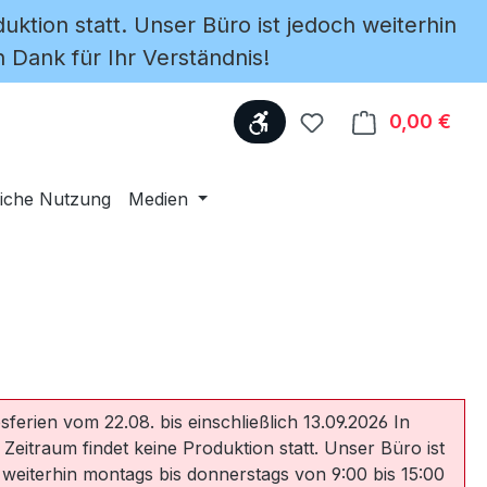
uktion statt. Unser Büro ist jedoch weiterhin
 Dank für Ihr Verständnis!
Werkzeugleiste anzeige
Du hast 0 Produkte
0,00 €
Ware
iche Nutzung
Medien
sferien vom 22.08. bis einschließlich 13.09.2026 In
 Zeitraum findet keine Produktion statt. Unser Büro ist
 weiterhin montags bis donnerstags von 9:00 bis 15:00