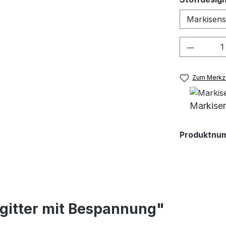
Produkt
Zum Merkze
Markise
Produktnu
gitter mit Bespannung"