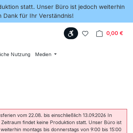
uktion statt. Unser Büro ist jedoch weiterhin
 Dank für Ihr Verständnis!
Werkzeugleiste anzeige
Du hast 0 Produkte
0,00 €
Ware
iche Nutzung
Medien
sferien vom 22.08. bis einschließlich 13.09.2026 In
 Zeitraum findet keine Produktion statt. Unser Büro ist
 weiterhin montags bis donnerstags von 9:00 bis 15:00