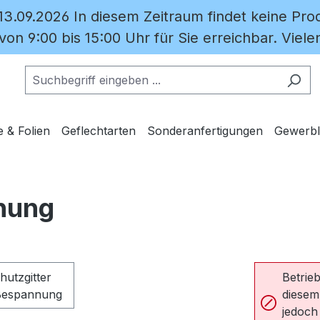
 13.09.2026 In diesem Zeitraum findet keine Prod
on 9:00 bis 15:00 Uhr für Sie erreichbar. Vielen
e & Folien
Geflechtarten
Sonderanfertigungen
Gewerbl
nnung
Betrieb
diesem
jedoch