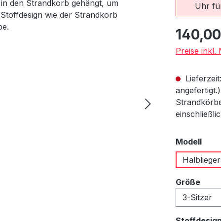
Uhr für
Regulärer Pr
140,00
Preise inkl
Lieferzeit
angefertigt.
Strandkörbe
einschließli
aus
Modell
Halblieger
ausw
Größe
Stoffdesig