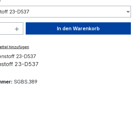
 Anzahl: Gib den gewünschten Wert ein 
In den Warenkorb
ttel hinzufügen
nstoff 23-D537
mmer:
SGBS.389