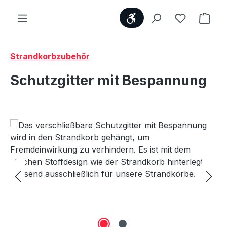
Werkzeugleiste anzei
Du hast 0
Ware
Strandkorbzubehör
Schutzgitter mit Bespannung
Bildergalerie überspringen