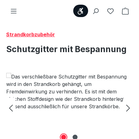
Werkzeugleiste anzei
Du hast 0
Ware
Strandkorbzubehör
Schutzgitter mit Bespannung
Bildergalerie überspringen