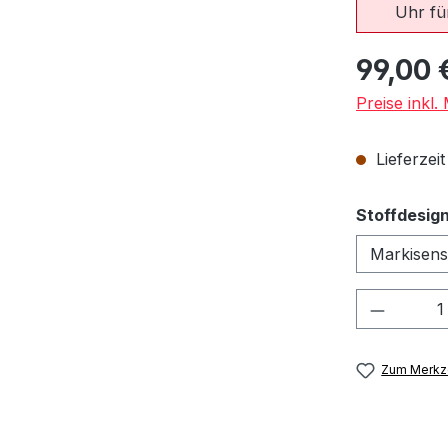
Uhr für
Regulärer Pr
99,00 
Preise inkl
Lieferzeit
Stoffdesig
Produkt
Zum Merkze