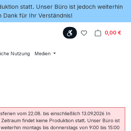
uktion statt. Unser Büro ist jedoch weiterhin
 Dank für Ihr Verständnis!
Werkzeugleiste anzeige
Du hast 0 Produkte
0,00 €
Ware
iche Nutzung
Medien
sferien vom 22.08. bis einschließlich 13.09.2026 In
 Zeitraum findet keine Produktion statt. Unser Büro ist
 weiterhin montags bis donnerstags von 9:00 bis 15:00