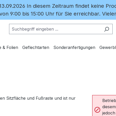
 13.09.2026 In diesem Zeitraum findet keine Prod
on 9:00 bis 15:00 Uhr für Sie erreichbar. Vielen
e & Folien
Geflechtarten
Sonderanfertigungen
Gewerbl
Betrieb
diesem
jedoch