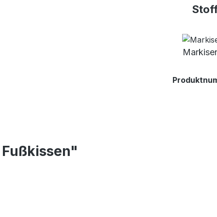
Stof
Markisen
Produktnu
 Fußkissen"