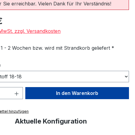
 Sie erreichbar. Vielen Dank für Ihr Verständnis!
eis:
€
. MwSt. zzgl. Versandkosten
 1 - 2 Wochen bzw. wird mit Strandkorb geliefert *
auswählen
n
 Anzahl: Gib den gewünschten Wert ein 
In den Warenkorb
ttel hinzufügen
Aktuelle Konfiguration