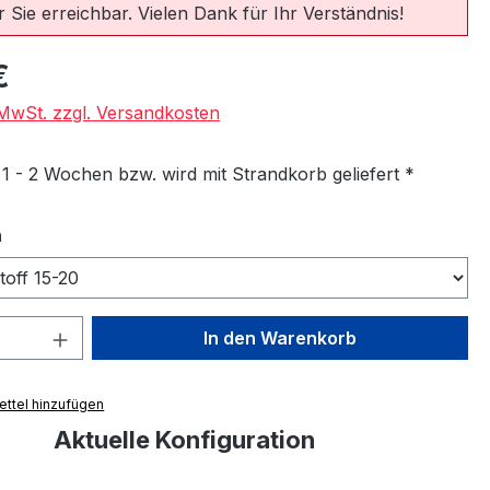
 Sie erreichbar. Vielen Dank für Ihr Verständnis!
eis:
€
. MwSt. zzgl. Versandkosten
 1 - 2 Wochen bzw. wird mit Strandkorb geliefert *
auswählen
n
 Anzahl: Gib den gewünschten Wert ein 
In den Warenkorb
ttel hinzufügen
Aktuelle Konfiguration