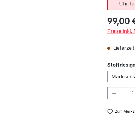
Uhr für
Regulärer Pr
99,00 
Preise inkl
Lieferzeit
Stoffdesig
Produkt
Zum Merkze