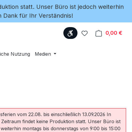
uktion statt. Unser Büro ist jedoch weiterhin
 Dank für Ihr Verständnis!
Werkzeugleiste anzeige
Du hast 0 Produkte
0,00 €
Ware
iche Nutzung
Medien
sferien vom 22.08. bis einschließlich 13.09.2026 In
 Zeitraum findet keine Produktion statt. Unser Büro ist
 weiterhin montags bis donnerstags von 9:00 bis 15:00