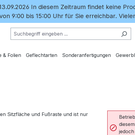
 13.09.2026 In diesem Zeitraum findet keine Prod
on 9:00 bis 15:00 Uhr für Sie erreichbar. Vielen
e & Folien
Geflechtarten
Sonderanfertigungen
Gewerbl
Betrieb
diesem
jedoch