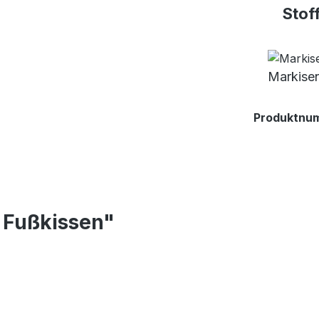
Stof
Markisen
Produktnu
 Fußkissen"