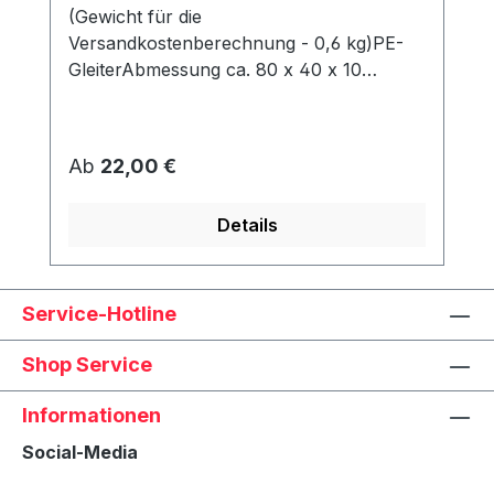
(Gewicht für die
Versandkostenberechnung - 0,6 kg)PE-
GleiterAbmessung ca. 80 x 40 x 10
mmWerden unter dem Korb angeschraubt
und schützen den Rahmen vor Abrieb &
Feuchtigkeit.
Regulärer Preis:
Ab
22,00 €
Details
Service-Hotline
Shop Service
Informationen
Social-Media