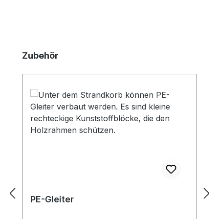
Produktgalerie überspringen
Zubehör
PE-Gleiter