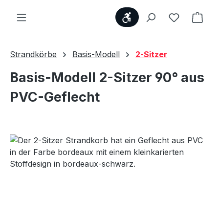
Werkzeugleiste anzei
Du hast 0
Ware
Strandkörbe
Basis-Modell
2-Sitzer
Basis-Modell 2-Sitzer 90° aus
PVC-Geflecht
Bildergalerie überspringen