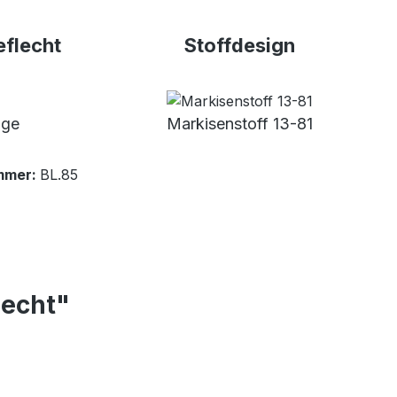
flecht
Stoffdesign
ige
Markisenstoff 13-81
mmer:
BL.85
lecht"