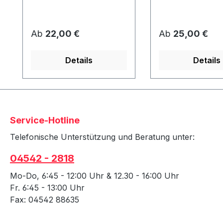
GleiterAbmessung ca. 80
Zeitschriften etc.
x 40 x 10 mmWerden
Strandkorb kön
unter dem Korb
2 Taschen (1x pr
Regulärer Preis:
Regulärer Preis:
Ab
22,00 €
Ab
25,00 €
angeschraubt und
angebracht
schützen den Rahmen
werden!Stoffdesi
Details
Details
vor Abrieb &
Strandkorbausw
Feuchtigkeit.
in Verbindung mi
Strandkorb - nic
nachrüstbar!
Service-Hotline
Telefonische Unterstützung und Beratung unter:
04542 - 2818
Mo-Do, 6:45 - 12:00 Uhr & 12.30 - 16:00 Uhr
Fr. 6:45 - 13:00 Uhr
Fax: 04542 88635