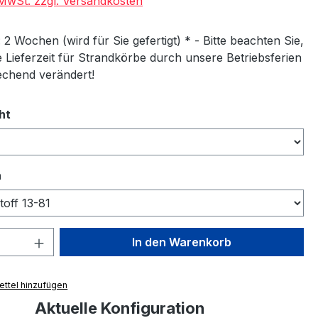
. MwSt. zzgl. Versandkosten
: 2 Wochen (wird für Sie gefertigt) * - Bitte beachten Sie,
e Lieferzeit für Strandkörbe durch unsere Betriebsferien
chend verändert!
auswählen
ht
auswählen
n
 Anzahl: Gib den gewünschten Wert ein 
In den Warenkorb
ttel hinzufügen
Aktuelle Konfiguration