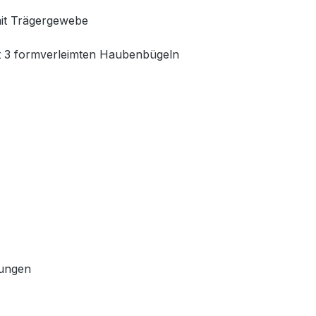
mit Trägergewebe
mit 3 formverleimten Haubenbügeln
dungen