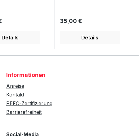
olle Durchmess
normal ca. 4 cm) Nur in
15 cm - Länge: ca.
Verbindung mit einem
e - nicht
Strandkorb - nicht
er Preis:
Regulärer Preis:
€
35,00 €
!
nachrüstbar!
Details
Details
Informationen
Anreise
Kontakt
PEFC-Zertifizierung
Barrierefreiheit
Social-Media