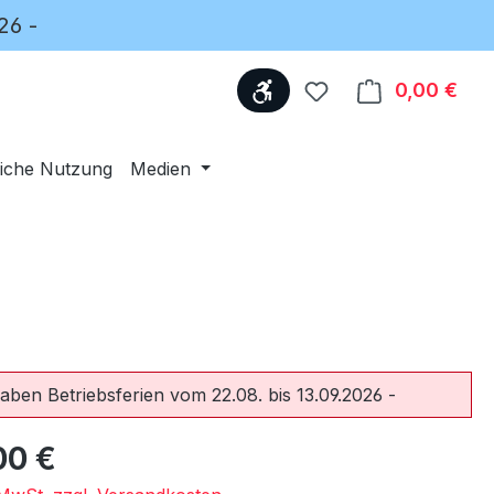
26 -
Werkzeugleiste anzeige
Du hast 0 Produkte
0,00 €
Ware
iche Nutzung
Medien
haben Betriebsferien vom 22.08. bis 13.09.2026 -
eis:
00 €