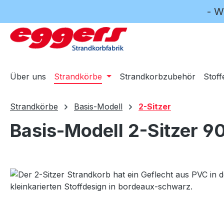
- W
m Hauptinhalt springen
Zur Suche springen
Zur Hauptnavigation springen
Über uns
Strandkörbe
Strandkorbzubehör
Stoff
Strandkörbe
Basis-Modell
2-Sitzer
Basis-Modell 2-Sitzer 9
Bildergalerie überspringen