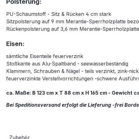
Polsterung:
PU-Schaumstoff - Sitz & Rücken 4 cm stark
Sitzpolsterung auf 9 mm Merantie-Sperrholzplatte bez
Rückenpolsterung auf 3,6 mm Merantie-Sperrholzplatt
Eisen:
sämtliche Eisenteile feuerverzink
Stoßkante aus Alu-Spaltband - seewasserbeständig
Klammern, Schrauben & Nägel - teils verzinkt, zink-nic
feuerverzinkte Verstellvorrichtungen -schwere Ausfüh
ca. Maße: B 123 cm x T 88 cm x H 165 cm - Gewicht ca
Bei Speditionsversand erfolgt die Lieferung -frei Bor
Zubehör