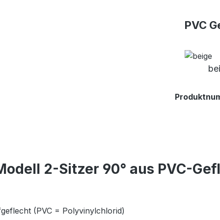
PVC Ge
be
Produktnu
odell 2-Sitzer 90° aus PVC-Gef
geflecht (PVC = Polyvinylchlorid)