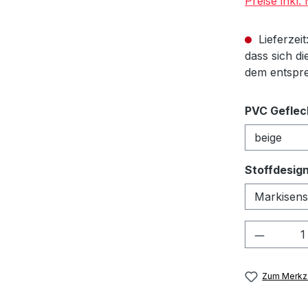
Preise inkl
Lieferzeit
dass sich di
dem entspre
PVC Geflec
Stoffdesig
Produkt
Zum Merkze