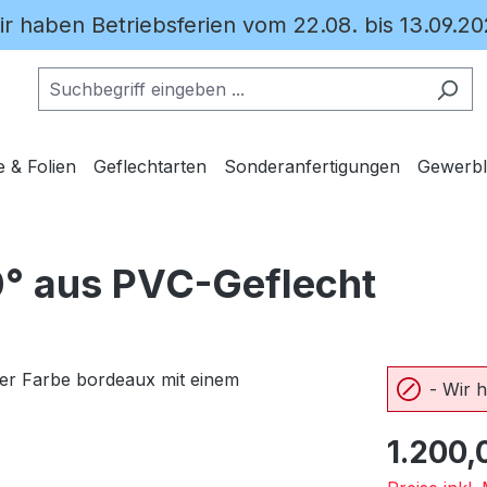
ir haben Betriebsferien vom 22.08. bis 13.09.20
e & Folien
Geflechtarten
Sonderanfertigungen
Gewerbl
0° aus PVC-Geflecht
- Wir 
Regulärer Pr
1.200,