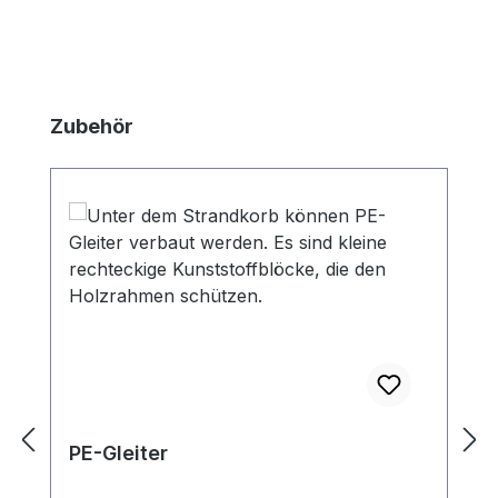
Produktgalerie überspringen
Zubehör
PE-Gleiter