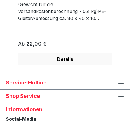
(Gewicht für die
Versandkostenberechnung - 0,6 kg)PE-
GleiterAbmessung ca. 80 x 40 x 10
mmWerden unter dem Korb angeschraubt
und schützen den Rahmen vor Abrieb &
Feuchtigkeit.
Regulärer Preis:
Ab
22,00 €
Details
Service-Hotline
Shop Service
Informationen
Social-Media