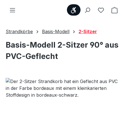
Werkzeugleiste anzei
Du hast 0
Ware
Strandkörbe
Basis-Modell
2-Sitzer
Basis-Modell 2-Sitzer 90° aus
PVC-Geflecht
Bildergalerie überspringen