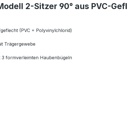
odell 2-Sitzer 90° aus PVC-Gef
geflecht (PVC = Polyvinylchlorid)
mit Trägergewebe
mit 3 formverleimten Haubenbügeln