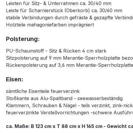
Leisten für Sitz- & Unterrahmen ca. 30/40 mm
Leiste für Scharnierstück (Oberkorb) ca. 30/60 mm
stabile Verbindungen durch gefräste & gezapfte Verbin
Holzteile mahagoniefarben imprägniert
Polsterung:
PU-Schaumstoff - Sitz & Rücken 4 cm stark
Sitzpolsterung auf 9 mm Merantie-Sperrholzplatte bez
Rückenpolsterung auf 3,6 mm Merantie-Sperrholzplatt
Eisen:
sämtliche Eisenteile feuerverzink
Stoßkante aus Alu-Spaltband - seewasserbeständig
Klammern, Schrauben & Nägel - teils verzinkt, zink-nic
feuerverzinkte Verstellvorrichtungen -schwere Ausfüh
ca. Maße: B 123 cm x T 88 cm x H 165 cm - Gewicht ca