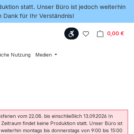
uktion statt. Unser Büro ist jedoch weiterhin
 Dank für Ihr Verständnis!
Werkzeugleiste anzeige
Du hast 0 Produkte
0,00 €
Ware
iche Nutzung
Medien
sferien vom 22.08. bis einschließlich 13.09.2026 In
 Zeitraum findet keine Produktion statt. Unser Büro ist
 weiterhin montags bis donnerstags von 9:00 bis 15:00