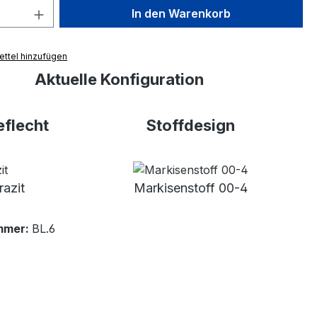
 Anzahl: Gib den gewünschten Wert ein 
In den Warenkorb
ttel hinzufügen
Aktuelle Konfiguration
flecht
Stoffdesign
razit
Markisenstoff 00-4
mmer:
BL.6