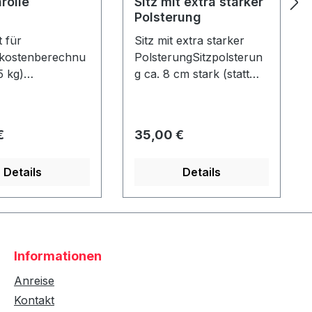
rolle
Sitz mit extra starker
Polsterung
 für
Sitz mit extra starker
kostenberechnu
PolsterungSitzpolsterun
5 kg)
g ca. 8 cm stark (statt
olle Durchmess
normal ca. 4 cm) Nur in
15 cm - Länge: ca.
Verbindung mit einem
e - nicht
Strandkorb - nicht
er Preis:
Regulärer Preis:
€
35,00 €
!
nachrüstbar!
Details
Details
Informationen
Anreise
Kontakt