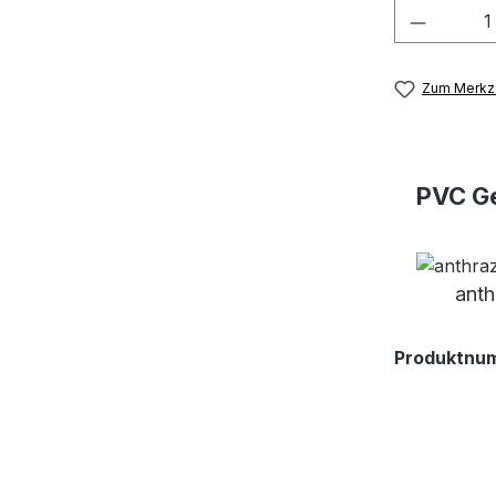
Produkt
Zum Merkze
PVC Ge
anth
Produktnu