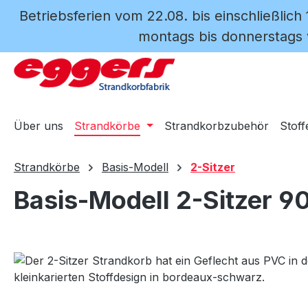
Betriebsferien vom 22.08. bis einschließlich
m Hauptinhalt springen
Zur Suche springen
Zur Hauptnavigation springen
montags bis donnerstags v
Über uns
Strandkörbe
Strandkorbzubehör
Stoff
Strandkörbe
Basis-Modell
2-Sitzer
Basis-Modell 2-Sitzer 9
Bildergalerie überspringen