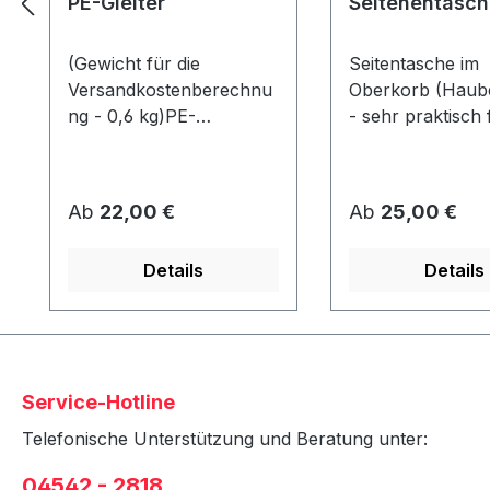
PE-Gleiter
Seitenentasch
(Gewicht für die
Seitentasche im
Versandkostenberechnu
Oberkorb (Haube
ng - 0,6 kg)PE-
- sehr praktisch 
GleiterAbmessung ca. 80
Zeitschriften etc.
x 40 x 10 mmWerden
Strandkorb kön
unter dem Korb
2 Taschen (1x pr
Regulärer Preis:
Regulärer Preis:
Ab
22,00 €
Ab
25,00 €
angeschraubt und
angebracht
schützen den Rahmen
werden!Stoffdesi
Details
Details
vor Abrieb &
Strandkorbausw
Feuchtigkeit.
in Verbindung mi
Strandkorb - nic
nachrüstbar!
Service-Hotline
Telefonische Unterstützung und Beratung unter:
04542 - 2818