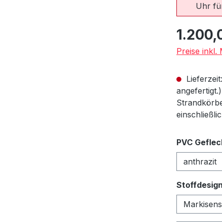
Uhr für
Regulärer Pr
1.200,
Preise inkl
Lieferzeit
angefertigt.
Strandkörbe
einschließli
PVC Geflec
Stoffdesig