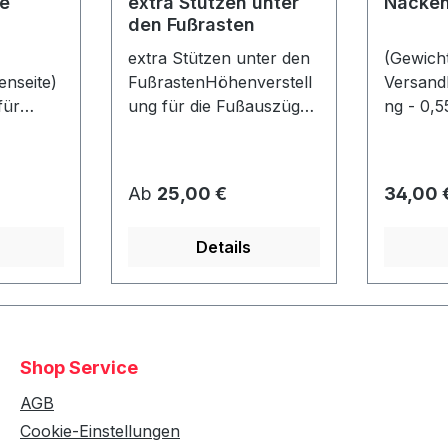
e
extra Stützen unter
Nacken
den Fußrasten
extra Stützen unter den
(Gewicht
nseite)
FußrastenHöhenverstell
Versand
für
ung für die Fußauszüge
ng - 0,5
je
- falls der Strandkorb z.
Nackenr
nen max.
B. auf eine Palette
er: ca. 
o Seite)
gestellt wird! Bereits bei
40 cmlos
Regulärer Preis:
Regulär
Ab
25,00 €
34,00 
4 Rollen unter dem Korb
befestigt
gn wie
enthalten! (Nicht mit
Details
ahl!Nur
Fremdmodellen
t einem
kompatibel!)
ht
Shop Service
AGB
Cookie-Einstellungen