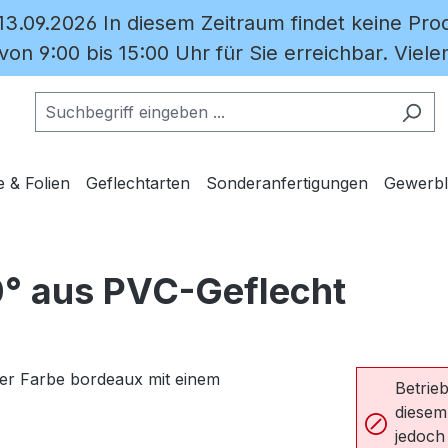
 13.09.2026 In diesem Zeitraum findet keine Prod
on 9:00 bis 15:00 Uhr für Sie erreichbar. Vielen
e & Folien
Geflechtarten
Sonderanfertigungen
Gewerbl
0° aus PVC-Geflecht
Betrieb
diesem
jedoch