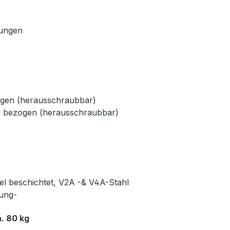
dungen
ogen (herausschraubbar)
e bezogen (herausschraubbar)
kel beschichtet, V2A -& V4A-Stahl
rung-
. 80 kg