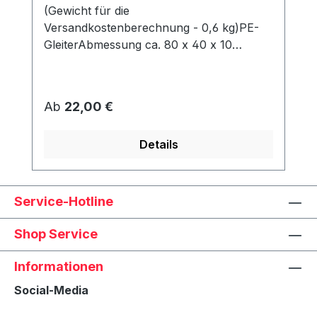
(Gewicht für die
Versandkostenberechnung - 0,6 kg)PE-
GleiterAbmessung ca. 80 x 40 x 10
mmWerden unter dem Korb angeschraubt
und schützen den Rahmen vor Abrieb &
Feuchtigkeit.
Regulärer Preis:
Ab
22,00 €
Details
Service-Hotline
Shop Service
Informationen
Social-Media