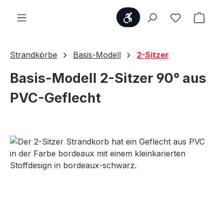
Werkzeugleiste anzei
Du hast 0
Ware
Strandkörbe
Basis-Modell
2-Sitzer
Basis-Modell 2-Sitzer 90° aus
PVC-Geflecht
Bildergalerie überspringen