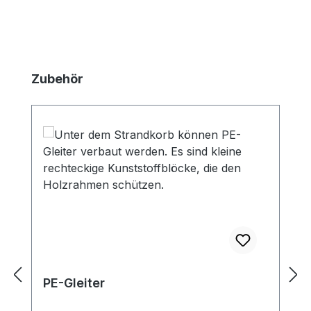
Produktgalerie überspringen
Zubehör
PE-Gleiter