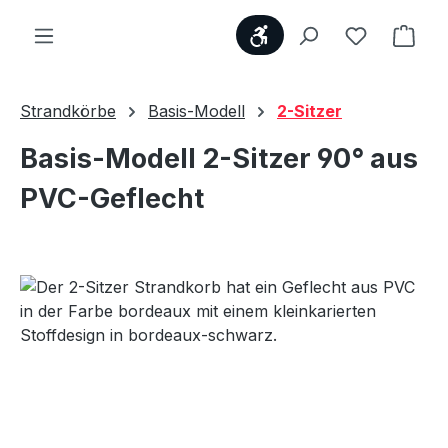
Werkzeugleiste anzei
Du hast 0
Ware
Strandkörbe
Basis-Modell
2-Sitzer
Basis-Modell 2-Sitzer 90° aus
PVC-Geflecht
Bildergalerie überspringen