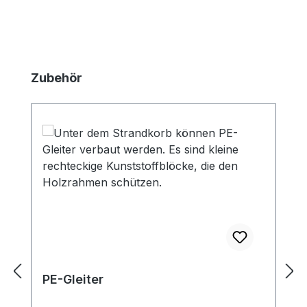
Produktgalerie überspringen
Zubehör
PE-Gleiter