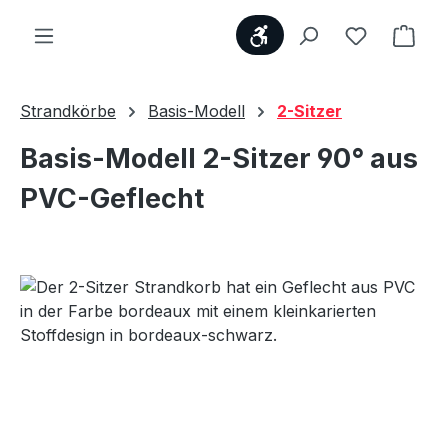
Werkzeugleiste anzei
Du hast 0
Ware
Strandkörbe
Basis-Modell
2-Sitzer
Basis-Modell 2-Sitzer 90° aus
PVC-Geflecht
Bildergalerie überspringen