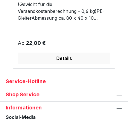
(Gewicht für die
Versandkostenberechnung - 0,6 kg)PE-
GleiterAbmessung ca. 80 x 40 x 10
mmWerden unter dem Korb angeschraubt
und schützen den Rahmen vor Abrieb &
Feuchtigkeit.
Regulärer Preis:
Ab
22,00 €
Details
Service-Hotline
Shop Service
Informationen
Social-Media