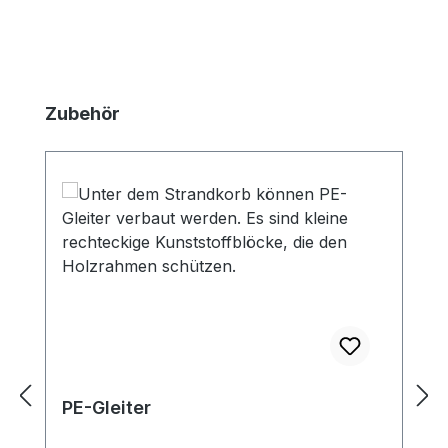
Produktgalerie überspringen
Zubehör
PE-Gleiter