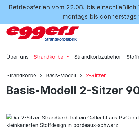
Betriebsferien vom 22.08. bis einschließlich
m Hauptinhalt springen
Zur Suche springen
Zur Hauptnavigation springen
montags bis donnerstags v
Über uns
Strandkörbe
Strandkorbzubehör
Stoff
Strandkörbe
Basis-Modell
2-Sitzer
Basis-Modell 2-Sitzer 9
Bildergalerie überspringen