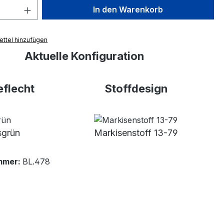
 Anzahl: Gib den gewünschten Wert ein 
In den Warenkorb
ttel hinzufügen
Aktuelle Konfiguration
flecht
Stoffdesign
grün
Markisenstoff 13-79
mmer:
BL.478