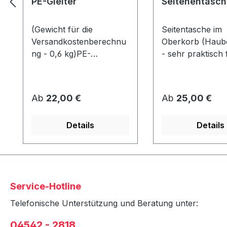
PE-Gleiter
Seitenentasch
(Gewicht für die
Seitentasche im
Versandkostenberechnu
Oberkorb (Haube
ng - 0,6 kg)PE-
- sehr praktisch 
GleiterAbmessung ca. 80
Zeitschriften etc.
x 40 x 10 mmWerden
Strandkorb kön
unter dem Korb
2 Taschen (1x pr
Regulärer Preis:
Regulärer Preis:
Ab
22,00 €
Ab
25,00 €
angeschraubt und
angebracht
schützen den Rahmen
werden!Stoffdesi
Details
Details
vor Abrieb &
Strandkorbausw
Feuchtigkeit.
in Verbindung mi
Strandkorb - nic
nachrüstbar!
Service-Hotline
Telefonische Unterstützung und Beratung unter:
04542 - 2818