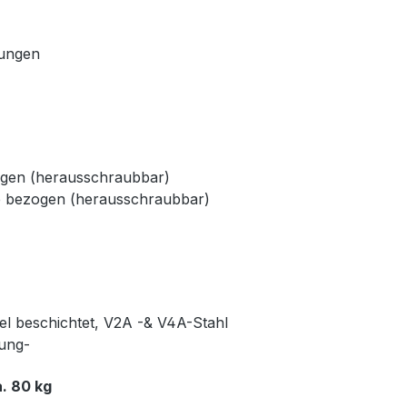
dungen
ogen (herausschraubbar)
e bezogen (herausschraubbar)
kel beschichtet, V2A -& V4A-Stahl
rung-
. 80 kg