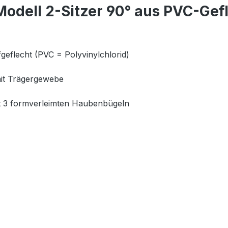
odell 2-Sitzer 90° aus PVC-Gef
geflecht (PVC = Polyvinylchlorid)
mit Trägergewebe
mit 3 formverleimten Haubenbügeln