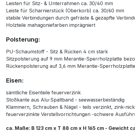
Leisten für Sitz- & Unterrahmen ca. 30/40 mm
Leiste für Scharnierstück (Oberkorb) ca. 30/60 mm
stabile Verbindungen durch gefräste & gezapfte Verbin
Holzteile mahagoniefarben imprägniert
Polsterung:
PU-Schaumstoff - Sitz & Rücken 4 cm stark
Sitzpolsterung auf 9 mm Merantie-Sperrholzplatte bez
Rückenpolsterung auf 3,6 mm Merantie-Sperrholzplatt
Eisen:
sämtliche Eisenteile feuerverzink
Stoßkante aus Alu-Spaltband - seewasserbeständig
Klammern, Schrauben & Nägel - teils verzinkt, zink-nic
feuerverzinkte Verstellvorrichtungen -schwere Ausfüh
ca. Maße: B 123 cm x T 88 cm x H 165 cm - Gewicht ca