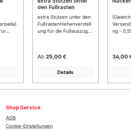
e
extra Stützen unter
Nacken
den Fußrasten
extra Stützen unter den
(Gewicht
nseite)
FußrastenHöhenverstell
Versand
für
ung für die Fußauszüge
ng - 0,5
je
- falls der Strandkorb z.
Nackenr
nen max.
B. auf eine Palette
er: ca. 
o Seite)
gestellt wird! Bereits bei
40 cmlos
Regulärer Preis:
Regulär
Ab
25,00 €
34,00 
4 Rollen unter dem Korb
befestigt
gn wie
enthalten! (Nicht mit
Details
ahl!Nur
Fremdmodellen
t einem
kompatibel!)
ht
Shop Service
AGB
Cookie-Einstellungen