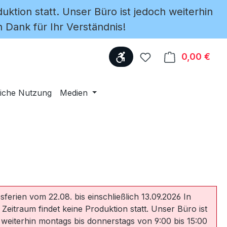
uktion statt. Unser Büro ist jedoch weiterhin
 Dank für Ihr Verständnis!
Werkzeugleiste anzeige
Du hast 0 Produkte
0,00 €
Ware
iche Nutzung
Medien
sferien vom 22.08. bis einschließlich 13.09.2026 In
 Zeitraum findet keine Produktion statt. Unser Büro ist
 weiterhin montags bis donnerstags von 9:00 bis 15:00