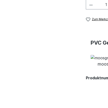
Produkt
Zum Merkze
PVC Ge
moos
Produktnu