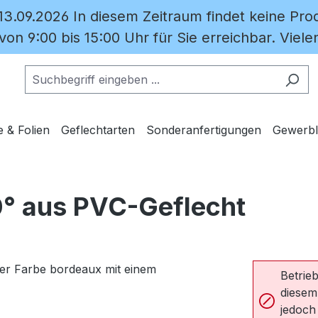
 13.09.2026 In diesem Zeitraum findet keine Prod
on 9:00 bis 15:00 Uhr für Sie erreichbar. Vielen
e & Folien
Geflechtarten
Sonderanfertigungen
Gewerbl
0° aus PVC-Geflecht
Betrieb
diesem
jedoch