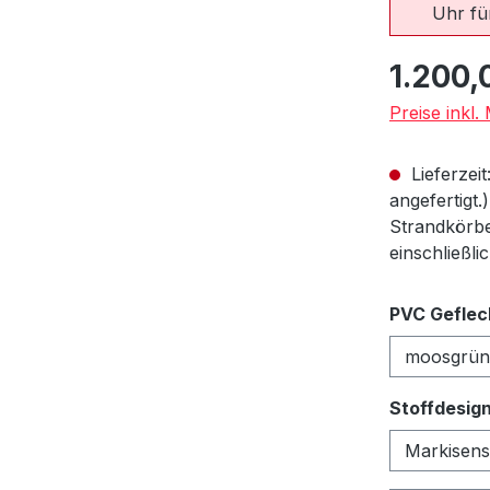
Uhr für
Regulärer Pr
1.200,
Preise inkl
Lieferzeit
angefertigt.
Strandkörbe
einschließli
PVC Geflec
Stoffdesig