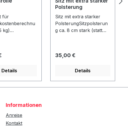
rolle
Sitz mit extra starker
Polsterung
 für
Sitz mit extra starker
kostenberechnu
PolsterungSitzpolsterun
5 kg)
g ca. 8 cm stark (statt
olle Durchmess
normal ca. 4 cm) Nur in
15 cm - Länge: ca.
Verbindung mit einem
e - nicht
Strandkorb - nicht
er Preis:
Regulärer Preis:
€
35,00 €
!
nachrüstbar!
Details
Details
Informationen
Anreise
Kontakt