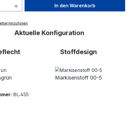
 Anzahl: Gib den gewünschten Wert ein 
In den Warenkorb
ttel hinzufügen
Aktuelle Konfiguration
flecht
Stoffdesign
grün
Markisenstoff 00-5
mmer:
BL.455