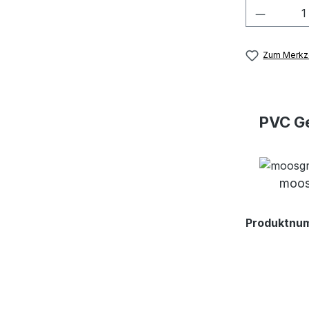
Produkt
Zum Merkze
PVC Ge
moos
Produktnu