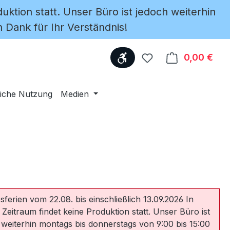
uktion statt. Unser Büro ist jedoch weiterhin
 Dank für Ihr Verständnis!
Werkzeugleiste anzeige
Du hast 0 Produkte
0,00 €
Ware
iche Nutzung
Medien
sferien vom 22.08. bis einschließlich 13.09.2026 In
 Zeitraum findet keine Produktion statt. Unser Büro ist
 weiterhin montags bis donnerstags von 9:00 bis 15:00