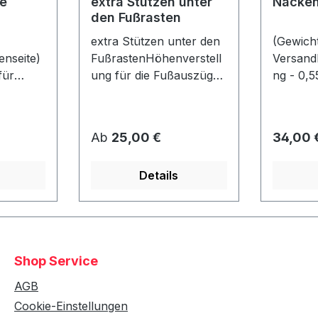
e
extra Stützen unter
Nacken
den Fußrasten
extra Stützen unter den
(Gewicht
nseite)
FußrastenHöhenverstell
Versand
für
ung für die Fußauszüge
ng - 0,5
je
- falls der Strandkorb z.
Nackenr
nen max.
B. auf eine Palette
er: ca. 
o Seite)
gestellt wird! Bereits bei
40 cmlos
Regulärer Preis:
Regulär
Ab
25,00 €
34,00 
4 Rollen unter dem Korb
befestigt
gn wie
enthalten! (Nicht mit
Details
ahl!Nur
Fremdmodellen
t einem
kompatibel!)
ht
Shop Service
AGB
Cookie-Einstellungen