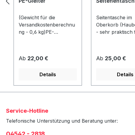
PE-Gleiter
Seitenentasch
(Gewicht für die
Seitentasche im
Versandkostenberechnu
Oberkorb (Haube
ng - 0,6 kg)PE-
- sehr praktisch 
GleiterAbmessung ca. 80
Zeitschriften etc.
x 40 x 10 mmWerden
Strandkorb kön
unter dem Korb
2 Taschen (1x pr
Regulärer Preis:
Regulärer Preis:
Ab
22,00 €
Ab
25,00 €
angeschraubt und
angebracht
schützen den Rahmen
werden!Stoffdesi
Details
Details
vor Abrieb &
Strandkorbausw
Feuchtigkeit.
in Verbindung mi
Strandkorb - nic
nachrüstbar!
Service-Hotline
Telefonische Unterstützung und Beratung unter:
04542 - 2818