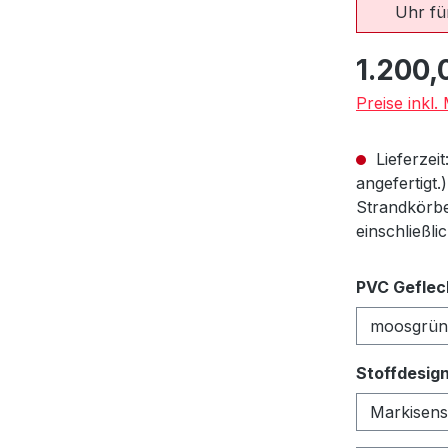
Uhr für
Regulärer Pr
1.200,
Preise inkl
Lieferzeit
angefertigt.
Strandkörbe
einschließli
PVC Geflec
Stoffdesig