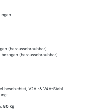
dungen
ogen (herausschraubbar)
e bezogen (herausschraubbar)
kel beschichtet, V2A -& V4A-Stahl
rung-
. 80 kg