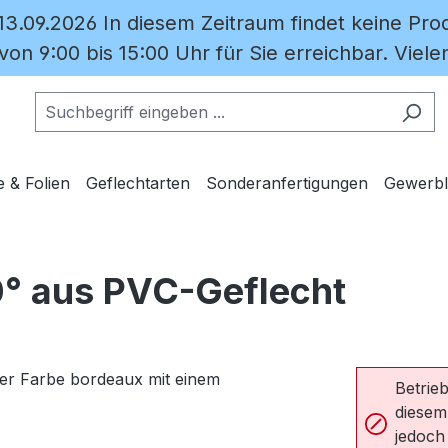
 13.09.2026 In diesem Zeitraum findet keine Prod
on 9:00 bis 15:00 Uhr für Sie erreichbar. Vielen
e & Folien
Geflechtarten
Sonderanfertigungen
Gewerbl
0° aus PVC-Geflecht
Betrieb
diesem
jedoch