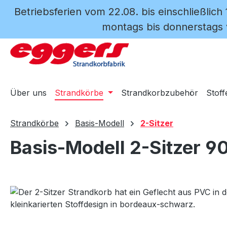
Betriebsferien vom 22.08. bis einschließlich
m Hauptinhalt springen
Zur Suche springen
Zur Hauptnavigation springen
montags bis donnerstags v
Über uns
Strandkörbe
Strandkorbzubehör
Stoff
Strandkörbe
Basis-Modell
2-Sitzer
Basis-Modell 2-Sitzer 9
Bildergalerie überspringen