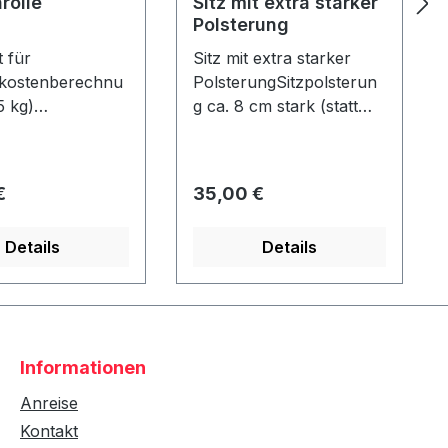
rolle
Sitz mit extra starker
Polsterung
 für
Sitz mit extra starker
kostenberechnu
PolsterungSitzpolsterun
5 kg)
g ca. 8 cm stark (statt
olle Durchmess
normal ca. 4 cm) Nur in
15 cm - Länge: ca.
Verbindung mit einem
e - nicht
Strandkorb - nicht
er Preis:
Regulärer Preis:
€
35,00 €
!
nachrüstbar!
Details
Details
Informationen
Anreise
Kontakt