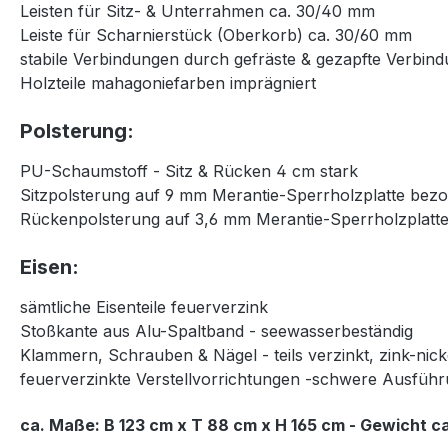
Leisten für Sitz- & Unterrahmen ca. 30/40 mm
Leiste für Scharnierstück (Oberkorb) ca. 30/60 mm
stabile Verbindungen durch gefräste & gezapfte Verbin
Holzteile mahagoniefarben imprägniert
Polsterung:
PU-Schaumstoff - Sitz & Rücken 4 cm stark
Sitzpolsterung auf 9 mm Merantie-Sperrholzplatte bez
Rückenpolsterung auf 3,6 mm Merantie-Sperrholzplatt
Eisen:
sämtliche Eisenteile feuerverzink
Stoßkante aus Alu-Spaltband - seewasserbeständig
Klammern, Schrauben & Nägel - teils verzinkt, zink-nic
feuerverzinkte Verstellvorrichtungen -schwere Ausfüh
ca. Maße: B 123 cm x T 88 cm x H 165 cm - Gewicht ca