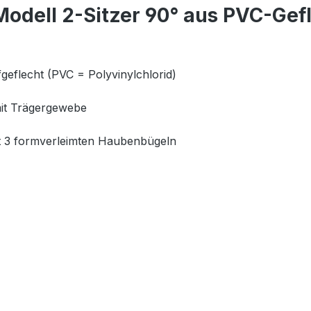
odell 2-Sitzer 90° aus PVC-Gef
geflecht (PVC = Polyvinylchlorid)
mit Trägergewebe
mit 3 formverleimten Haubenbügeln