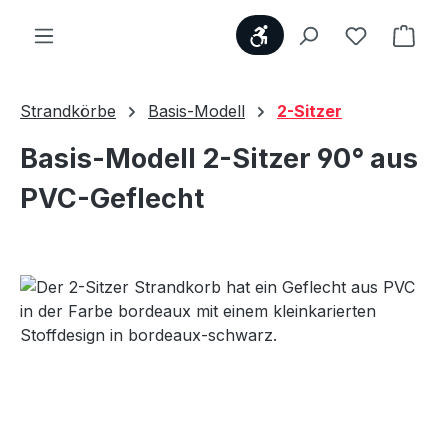
Werkzeugleiste anzei
Du hast 0
Ware
Strandkörbe
Basis-Modell
2-Sitzer
Basis-Modell 2-Sitzer 90° aus
PVC-Geflecht
Bildergalerie überspringen