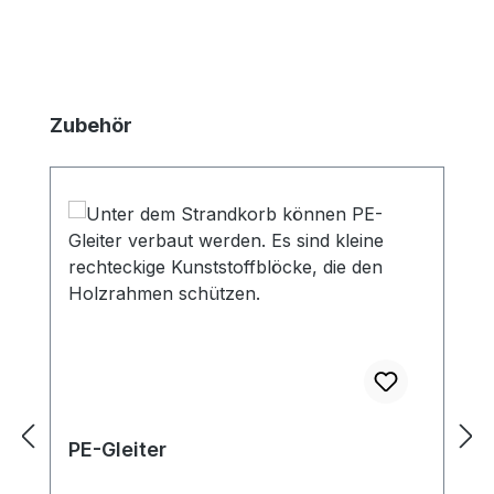
Produktgalerie überspringen
Zubehör
PE-Gleiter