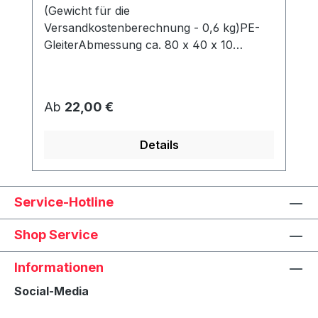
(Gewicht für die
Versandkostenberechnung - 0,6 kg)PE-
GleiterAbmessung ca. 80 x 40 x 10
mmWerden unter dem Korb angeschraubt
und schützen den Rahmen vor Abrieb &
Feuchtigkeit.
Regulärer Preis:
Ab
22,00 €
Details
Service-Hotline
Shop Service
Informationen
Social-Media