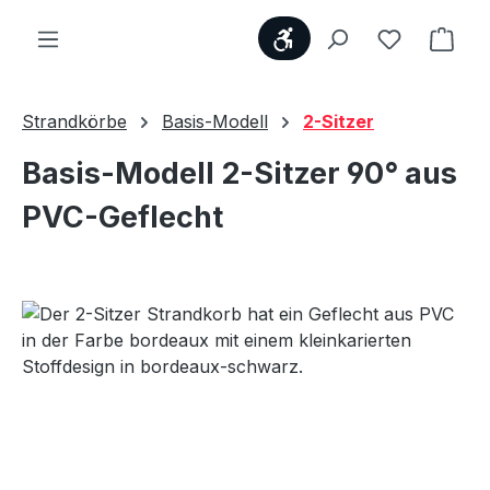
Werkzeugleiste anzei
Du hast 0
Ware
Strandkörbe
Basis-Modell
2-Sitzer
Basis-Modell 2-Sitzer 90° aus
PVC-Geflecht
Bildergalerie überspringen