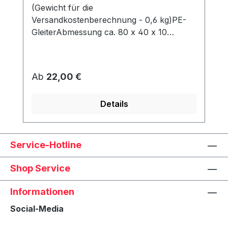
(Gewicht für die
Versandkostenberechnung - 0,6 kg)PE-
GleiterAbmessung ca. 80 x 40 x 10
mmWerden unter dem Korb angeschraubt
und schützen den Rahmen vor Abrieb &
Feuchtigkeit.
Regulärer Preis:
Ab
22,00 €
Details
Service-Hotline
Shop Service
Informationen
Social-Media