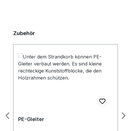
Produktgalerie überspringen
Zubehör
PE-Gleiter