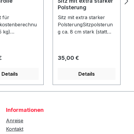
rolle
Sitz mit extra starker
Polsterung
 für
Sitz mit extra starker
kostenberechnu
PolsterungSitzpolsterun
5 kg)
g ca. 8 cm stark (statt
olle Durchmess
normal ca. 4 cm) Nur in
15 cm - Länge: ca.
Verbindung mit einem
e - nicht
Strandkorb - nicht
er Preis:
Regulärer Preis:
€
35,00 €
!
nachrüstbar!
Details
Details
Informationen
Anreise
Kontakt