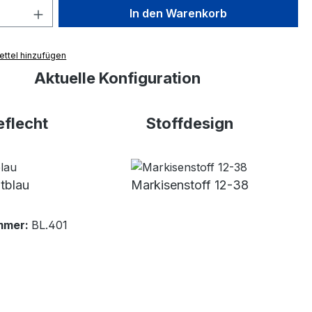
 Anzahl: Gib den gewünschten Wert ein 
In den Warenkorb
ttel hinzufügen
Aktuelle Konfiguration
flecht
Stoffdesign
tblau
Markisenstoff 12-38
mmer:
BL.401