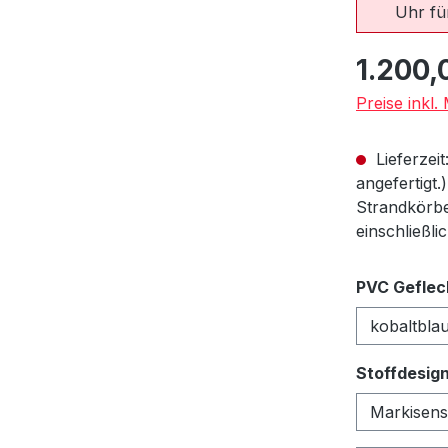
Uhr für
Regulärer Pr
1.200,
Preise inkl
Lieferzeit
angefertigt.
Strandkörbe
einschließli
PVC Geflec
Stoffdesig