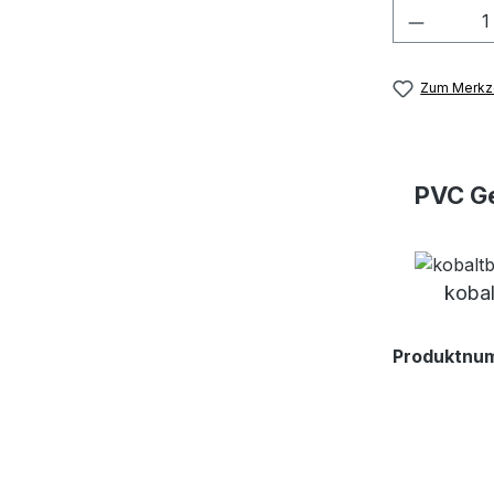
Produkt
Zum Merkze
PVC Ge
kobal
Produktnu