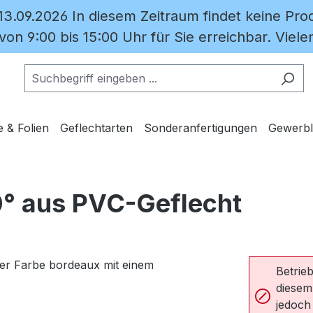
 13.09.2026 In diesem Zeitraum findet keine Prod
on 9:00 bis 15:00 Uhr für Sie erreichbar. Vielen
e & Folien
Geflechtarten
Sonderanfertigungen
Gewerbl
0° aus PVC-Geflecht
Betrieb
diesem
jedoch