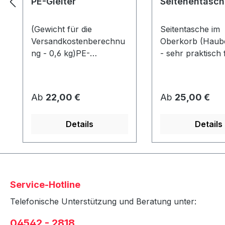
PE-Gleiter
Seitenentasch
(Gewicht für die
Seitentasche im
Versandkostenberechnu
Oberkorb (Haube
ng - 0,6 kg)PE-
- sehr praktisch 
GleiterAbmessung ca. 80
Zeitschriften etc.
x 40 x 10 mmWerden
Strandkorb kön
unter dem Korb
2 Taschen (1x pr
Regulärer Preis:
Regulärer Preis:
Ab
22,00 €
Ab
25,00 €
angeschraubt und
angebracht
schützen den Rahmen
werden!Stoffdesi
Details
Details
vor Abrieb &
Strandkorbausw
Feuchtigkeit.
in Verbindung mi
Strandkorb - nic
nachrüstbar!
Service-Hotline
Telefonische Unterstützung und Beratung unter:
04542 - 2818