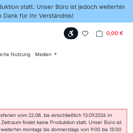
uktion statt. Unser Büro ist jedoch weiterhin
 Dank für Ihr Verständnis!
Werkzeugleiste anzeige
Du hast 0 Produkte
0,00 €
Ware
iche Nutzung
Medien
sferien vom 22.08. bis einschließlich 13.09.2026 In
 Zeitraum findet keine Produktion statt. Unser Büro ist
 weiterhin montags bis donnerstags von 9:00 bis 15:00