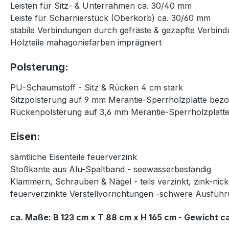
Leisten für Sitz- & Unterrahmen ca. 30/40 mm
Leiste für Scharnierstück (Oberkorb) ca. 30/60 mm
stabile Verbindungen durch gefräste & gezapfte Verbin
Holzteile mahagoniefarben imprägniert
Polsterung:
PU-Schaumstoff - Sitz & Rücken 4 cm stark
Sitzpolsterung auf 9 mm Merantie-Sperrholzplatte bez
Rückenpolsterung auf 3,6 mm Merantie-Sperrholzplatt
Eisen:
sämtliche Eisenteile feuerverzink
Stoßkante aus Alu-Spaltband - seewasserbeständig
Klammern, Schrauben & Nägel - teils verzinkt, zink-nic
feuerverzinkte Verstellvorrichtungen -schwere Ausfüh
ca. Maße: B 123 cm x T 88 cm x H 165 cm - Gewicht ca