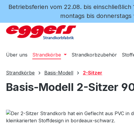
Betriebsferien vom 22.08. bis einschließlich
m Hauptinhalt springen
Zur Suche springen
Zur Hauptnavigation springen
montags bis donnerstags v
Über uns
Strandkörbe
Strandkorbzubehör
Stoff
Strandkörbe
Basis-Modell
2-Sitzer
Basis-Modell 2-Sitzer 9
Bildergalerie überspringen