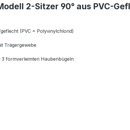
odell 2-Sitzer 90° aus PVC-Gef
geflecht (PVC = Polyvinylchlorid)
mit Trägergewebe
mit 3 formverleimten Haubenbügeln