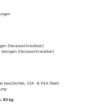
dungen
ogen (herausschraubbar)
e bezogen (herausschraubbar)
kel beschichtet, V2A -& V4A-Stahl
rung-
. 80 kg