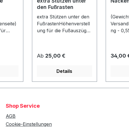
e
extra Stützen unter
Nacken
den Fußrasten
extra Stützen unter den
(Gewicht
nseite)
FußrastenHöhenverstell
Versand
für
ung für die Fußauszüge
ng - 0,5
je
- falls der Strandkorb z.
Nackenr
nen max.
B. auf eine Palette
er: ca. 
o Seite)
gestellt wird! Bereits bei
40 cmlos
Regulärer Preis:
Regulär
Ab
25,00 €
34,00 
4 Rollen unter dem Korb
befestigt
gn wie
enthalten! (Nicht mit
Details
ahl!Nur
Fremdmodellen
t einem
kompatibel!)
ht
Shop Service
AGB
Cookie-Einstellungen