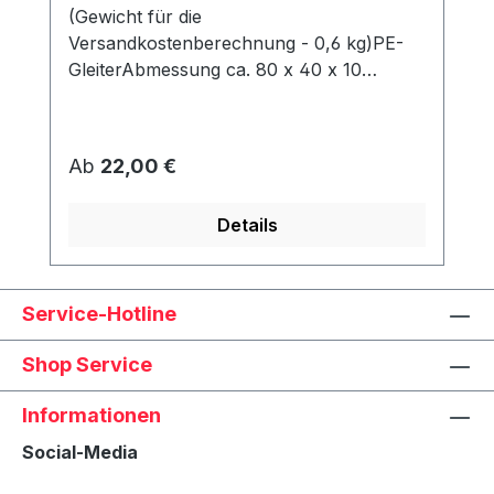
(Gewicht für die
Versandkostenberechnung - 0,6 kg)PE-
GleiterAbmessung ca. 80 x 40 x 10
mmWerden unter dem Korb angeschraubt
und schützen den Rahmen vor Abrieb &
Feuchtigkeit.
Regulärer Preis:
Ab
22,00 €
Details
Service-Hotline
Shop Service
Informationen
Social-Media