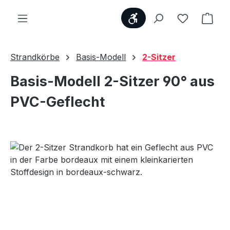
Werkzeugleiste anzei
Du hast 0
Ware
Strandkörbe
Basis-Modell
2-Sitzer
Basis-Modell 2-Sitzer 90° aus
PVC-Geflecht
Bildergalerie überspringen