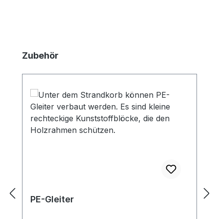
Produktgalerie überspringen
Zubehör
PE-Gleiter