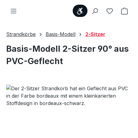
Werkzeugleiste anzei
Du hast 0
Ware
Strandkörbe
Basis-Modell
2-Sitzer
Basis-Modell 2-Sitzer 90° aus
PVC-Geflecht
Bildergalerie überspringen