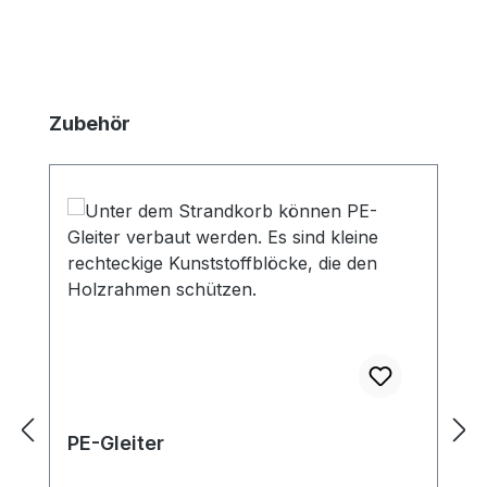
Produktgalerie überspringen
Zubehör
PE-Gleiter