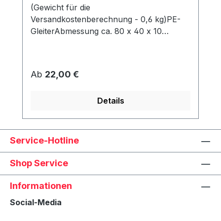
(Gewicht für die
Versandkostenberechnung - 0,6 kg)PE-
GleiterAbmessung ca. 80 x 40 x 10
mmWerden unter dem Korb angeschraubt
und schützen den Rahmen vor Abrieb &
Feuchtigkeit.
Regulärer Preis:
Ab
22,00 €
Details
Service-Hotline
Shop Service
Informationen
Social-Media