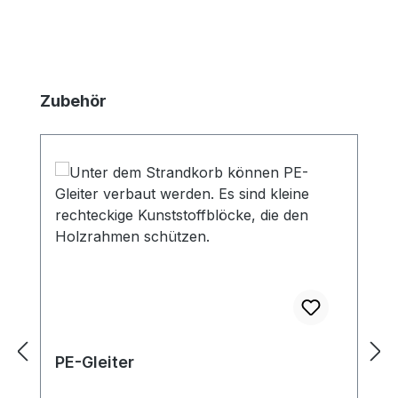
Produktgalerie überspringen
Zubehör
PE-Gleiter