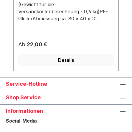
(Gewicht für die
Versandkostenberechnung - 0,6 kg)PE-
GleiterAbmessung ca. 80 x 40 x 10
mmWerden unter dem Korb angeschraubt
und schützen den Rahmen vor Abrieb &
Feuchtigkeit.
Regulärer Preis:
Ab
22,00 €
Details
Service-Hotline
Shop Service
Informationen
Social-Media