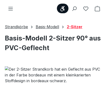
Werkzeugleiste anzei
Du hast 0
Ware
Strandkörbe
Basis-Modell
2-Sitzer
Basis-Modell 2-Sitzer 90° aus
PVC-Geflecht
Bildergalerie überspringen