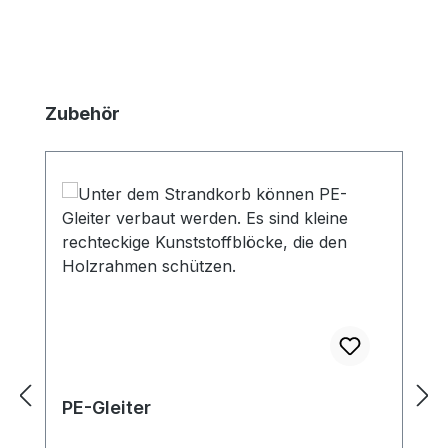
Produktgalerie überspringen
Zubehör
PE-Gleiter