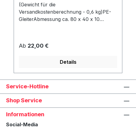
(Gewicht für die
Versandkostenberechnung - 0,6 kg)PE-
GleiterAbmessung ca. 80 x 40 x 10
mmWerden unter dem Korb angeschraubt
und schützen den Rahmen vor Abrieb &
Feuchtigkeit.
Regulärer Preis:
Ab
22,00 €
Details
Service-Hotline
Shop Service
Informationen
Social-Media