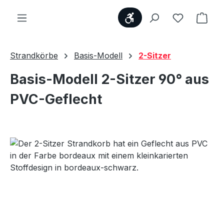
Werkzeugleiste anzei
Du hast 0
Ware
Strandkörbe
Basis-Modell
2-Sitzer
Basis-Modell 2-Sitzer 90° aus
PVC-Geflecht
Bildergalerie überspringen