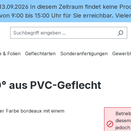
 13.09.2026 In diesem Zeitraum findet keine Prod
on 9:00 bis 15:00 Uhr für Sie erreichbar. Vielen
e & Folien
Geflechtarten
Sonderanfertigungen
Gewerbl
0° aus PVC-Geflecht
Betrieb
diesem
jedoch