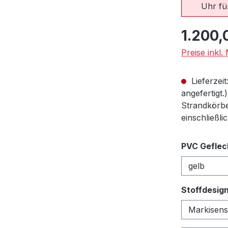
Uhr für
Regulärer Pr
1.200,
Preise inkl
Lieferzeit
angefertigt.
Strandkörbe
einschließli
PVC Geflec
Stoffdesig