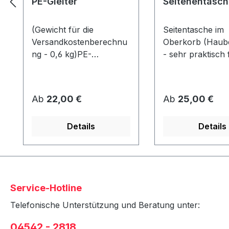
PE-Gleiter
Seitenentasch
(Gewicht für die
Seitentasche im
Versandkostenberechnu
Oberkorb (Haube
ng - 0,6 kg)PE-
- sehr praktisch 
GleiterAbmessung ca. 80
Zeitschriften etc.
x 40 x 10 mmWerden
Strandkorb kön
unter dem Korb
2 Taschen (1x pr
Regulärer Preis:
Regulärer Preis:
Ab
22,00 €
Ab
25,00 €
angeschraubt und
angebracht
schützen den Rahmen
werden!Stoffdesi
Details
Details
vor Abrieb &
Strandkorbausw
Feuchtigkeit.
in Verbindung mi
Strandkorb - nic
nachrüstbar!
Service-Hotline
Telefonische Unterstützung und Beratung unter:
04542 - 2818