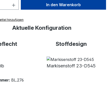
 Anzahl: Gib den gewünschten Wert ein 
In den Warenkorb
ttel hinzufügen
Aktuelle Konfiguration
flecht
Stoffdesign
lb
Markisenstoff 23-D545
mmer:
BL.276