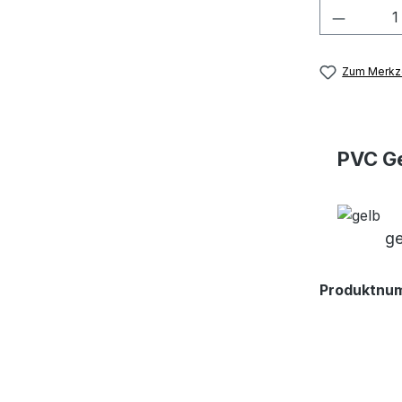
Produkt
Zum Merkze
PVC Ge
ge
Produktnu