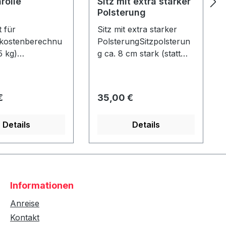
rolle
Sitz mit extra starker
Polsterung
 für
Sitz mit extra starker
kostenberechnu
PolsterungSitzpolsterun
5 kg)
g ca. 8 cm stark (statt
olle Durchmess
normal ca. 4 cm) Nur in
15 cm - Länge: ca.
Verbindung mit einem
e - nicht
Strandkorb - nicht
er Preis:
Regulärer Preis:
€
35,00 €
!
nachrüstbar!
Details
Details
Informationen
Anreise
Kontakt