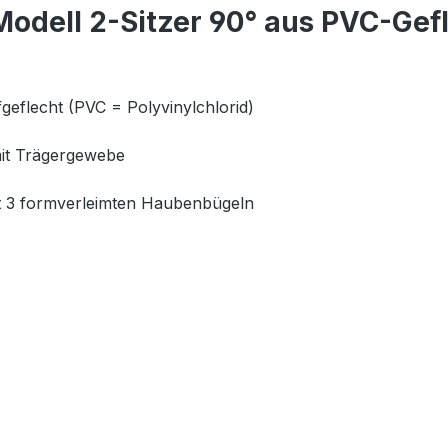
odell 2-Sitzer 90° aus PVC-Gef
geflecht (PVC = Polyvinylchlorid)
mit Trägergewebe
mit 3 formverleimten Haubenbügeln