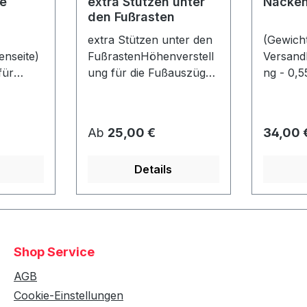
e
extra Stützen unter
Nacken
den Fußrasten
extra Stützen unter den
(Gewicht
nseite)
FußrastenHöhenverstell
Versand
für
ung für die Fußauszüge
ng - 0,5
je
- falls der Strandkorb z.
Nackenr
nen max.
B. auf eine Palette
er: ca. 
o Seite)
gestellt wird! Bereits bei
40 cmlos
Regulärer Preis:
Regulär
Ab
25,00 €
34,00 
4 Rollen unter dem Korb
befestigt
gn wie
enthalten! (Nicht mit
Details
ahl!Nur
Fremdmodellen
t einem
kompatibel!)
ht
Shop Service
AGB
Cookie-Einstellungen