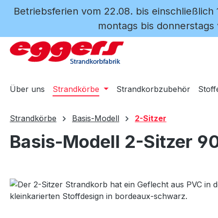
Betriebsferien vom 22.08. bis einschließlich
m Hauptinhalt springen
Zur Suche springen
Zur Hauptnavigation springen
montags bis donnerstags v
Über uns
Strandkörbe
Strandkorbzubehör
Stoff
Strandkörbe
Basis-Modell
2-Sitzer
Basis-Modell 2-Sitzer 9
Bildergalerie überspringen