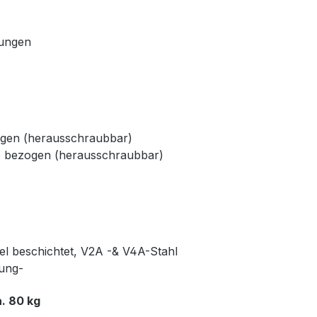
dungen
ogen (herausschraubbar)
e bezogen (herausschraubbar)
kel beschichtet, V2A -& V4A-Stahl
rung-
. 80 kg