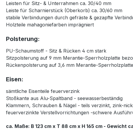
Leisten für Sitz- & Unterrahmen ca. 30/40 mm
Leiste für Scharnierstück (Oberkorb) ca. 30/60 mm
stabile Verbindungen durch gefräste & gezapfte Verbin
Holzteile mahagoniefarben imprägniert
Polsterung:
PU-Schaumstoff - Sitz & Rücken 4 cm stark
Sitzpolsterung auf 9 mm Merantie-Sperrholzplatte bez
Rückenpolsterung auf 3,6 mm Merantie-Sperrholzplatt
Eisen:
sämtliche Eisenteile feuerverzink
Stoßkante aus Alu-Spaltband - seewasserbeständig
Klammern, Schrauben & Nägel - teils verzinkt, zink-nic
feuerverzinkte Verstellvorrichtungen -schwere Ausfüh
ca. Maße: B 123 cm x T 88 cm x H 165 cm - Gewicht ca